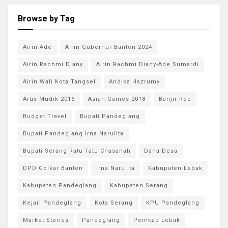
Browse by Tag
Airin-Ade
Airin Gubernur Banten 2024
Airin Rachmi Diany
Airin Rachmi Diany-Ade Sumardi
Airin Wali Kota Tangsel
Andika Hazrumy
Arus Mudik 2016
Asian Games 2018
Banjir Rob
Budget Travel
Bupati Pandeglang
Bupati Pandeglang Irna Narulita
Bupati Serang Ratu Tatu Chasanah
Dana Desa
DPD Golkar Banten
Irna Narulita
Kabupaten Lebak
Kabupaten Pandeglang
Kabupaten Serang
Kejari Pandeglang
Kota Serang
KPU Pandeglang
Market Stories
Pandeglang
Pemkab Lebak