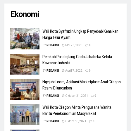
Ekonomi
Wali Kota Syafrudin Ungkap Penyebab Kenaikan
Harga Telur Ayam
BY
REDAKSI
Mei 26, 2023
0
Pemkab Pandeglang Goda Jababeka Kelola
Kawasan Industri
BY
REDAKSI
April 7, 2022
0
Ngejubel.com, Aplikasi Marketplace Asal Cilegon
Resmi Diluncurkan
BY
REDAKSI
Oktober 31, 2021
0
Wali Kota Cilegon Minta Pengusaha Wanita
Bantu Perekonomian Masyarakat
BY
REDAKSI
Oktober 6, 2021
0