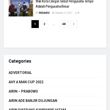
Wali Kota Cilegon Sebut Pengusaha Tempe
Adalah Pengusaha Besar
BY
REDAKSI
Oktober 5, 2021
0
1
2
…
48
Categories
ADVERTORIAL
AHY A MAN CUP 2022
AIRIN – PRABOWO
AIRIN ADE BANJIR DUJUNGAN
AIRIN DISERANG KAMPANYE HITAM