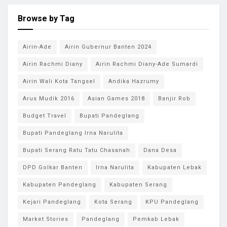
Browse by Tag
Airin-Ade
Airin Gubernur Banten 2024
Airin Rachmi Diany
Airin Rachmi Diany-Ade Sumardi
Airin Wali Kota Tangsel
Andika Hazrumy
Arus Mudik 2016
Asian Games 2018
Banjir Rob
Budget Travel
Bupati Pandeglang
Bupati Pandeglang Irna Narulita
Bupati Serang Ratu Tatu Chasanah
Dana Desa
DPD Golkar Banten
Irna Narulita
Kabupaten Lebak
Kabupaten Pandeglang
Kabupaten Serang
Kejari Pandeglang
Kota Serang
KPU Pandeglang
Market Stories
Pandeglang
Pemkab Lebak