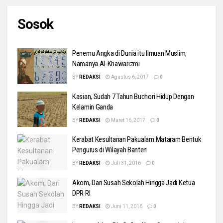
Sosok
Penemu Angka di Dunia itu Ilmuan Muslim,
Namanya Al-Khawarizmi
BY
REDAKSI
Agustus 6, 2017
0
Kasian, Sudah 7 Tahun Buchori Hidup Dengan
Kelamin Ganda
BY
REDAKSI
Maret 16, 2017
0
Kerabat Kesultanan Pakualam Mataram Bentuk
Pengurus di Wilayah Banten
BY
REDAKSI
Juli 31, 2016
0
Akom, Dari Susah Sekolah Hingga Jadi Ketua
DPR RI
BY
REDAKSI
Juni 11, 2016
0