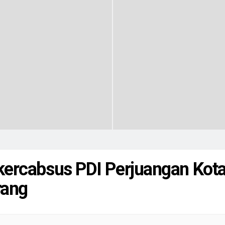
ercabsus PDI Perjuangan Kot
rang