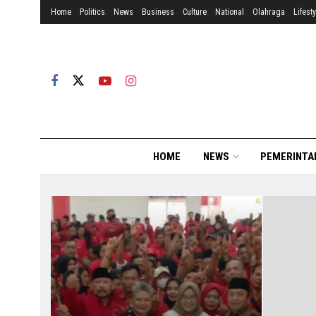
Home
Politics
News
Business
Culture
National
Olahraga
Lifesty
HOME
NEWS
PEMERINTA