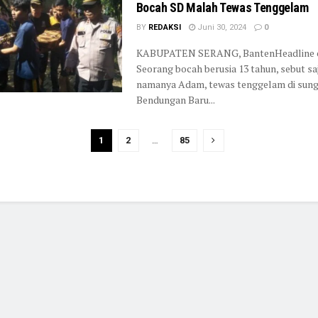
Bocah SD Malah Tewas Tenggelam
BY
REDAKSI
Juni 30, 2024
0
KABUPATEN SERANG, BantenHeadline 
Seorang bocah berusia 13 tahun, sebut sa
namanya Adam, tewas tenggelam di sung
Bendungan Baru...
1
2
…
85