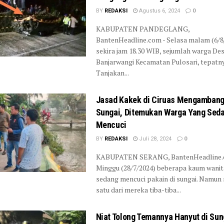
BY
REDAKSI
Agustus 6, 2024
0
KABUPATEN PANDEGLANG,
BantenHeadline.com - Selasa malam (6/8
sekira jam 18.30 WIB, sejumlah warga De
Banjarwangi Kecamatan Pulosari, tepatny
Tanjakan...
Jasad Kakek di Ciruas Mengambang
Sungai, Ditemukan Warga Yang Sed
Mencuci
BY
REDAKSI
Juli 28, 2024
0
KABUPATEN SERANG, BantenHeadline.
Minggu (28/7/2024) beberapa kaum wanit
sedang mencuci pakain di sungai. Namun 
satu dari mereka tiba-tiba...
Niat Tolong Temannya Hanyut di Sun