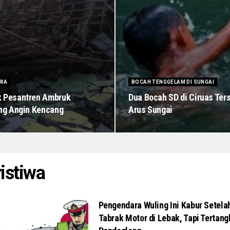
IWA
BOCAH TENGGELAM DI SUNGAI
 Pesantren Ambruk
Dua Bocah SD di Ciruas Ter
ang Angin Kencang
Arus Sungai
istiwa
Pengendara Wuling Ini Kabur Setela
Tabrak Motor di Lebak, Tapi Tertang