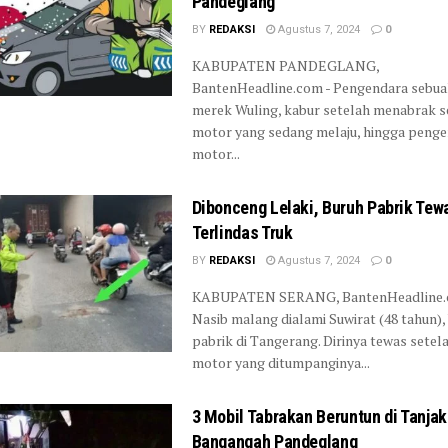
Pandeglang
BY
REDAKSI
Agustus 7, 2024
0
KABUPATEN PANDEGLANG,
BantenHeadline.com - Pengendara sebua
merek Wuling, kabur setelah menabrak 
motor yang sedang melaju, hingga peng
motor...
Dibonceng Lelaki, Buruh Pabrik Tew
Terlindas Truk
BY
REDAKSI
Agustus 7, 2024
0
KABUPATEN SERANG, BantenHeadline.
Nasib malang dialami Suwirat (48 tahun),
pabrik di Tangerang. Dirinya tewas setel
motor yang ditumpanginya...
3 Mobil Tabrakan Beruntun di Tanja
Bangangah Pandeglang