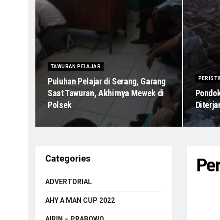
TAWURAN PELAJAR
PERIST
Puluhan Pelajar di Serang, Garang
Saat Tawuran, Akhirnya Mewek di
Pondok
Polsek
Diterj
Categories
Per
ADVERTORIAL
AHY A MAN CUP 2022
AIRIN – PRABOWO