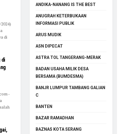
ANDIKA-NANANG IS THE BEST
ANUGRAH KETERBUKAAN
/2024)
INFORMASI PUBLIK
sa
ARUS MUDIK
a di
ASN DIPECAT
ASTRA TOL TANGERANG-MERAK
 di
ang
BADAN USAHA MILIK DESA
BERSAMA (BUMDESMA)
BANJR LUMPUR TAMBANG GALIAN
com -
C
a
salah
BANTEN
BAZAR RAMADHAN
gai,
BAZNAS KOTA SERANG