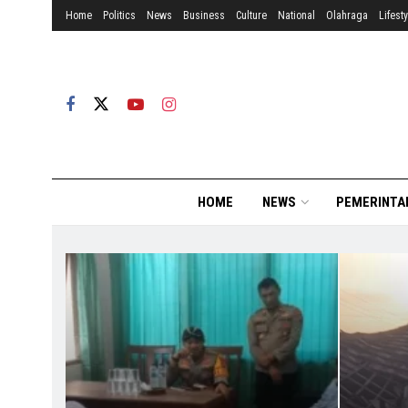
Home
Politics
News
Business
Culture
National
Olahraga
Lifesty
HOME
NEWS
PEMERINTA