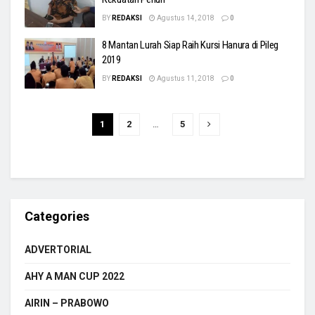
BY
REDAKSI
Agustus 14, 2018
0
8 Mantan Lurah Siap Raih Kursi Hanura di Pileg
2019
BY
REDAKSI
Agustus 11, 2018
0
1
2
…
5
Categories
ADVERTORIAL
AHY A MAN CUP 2022
AIRIN – PRABOWO