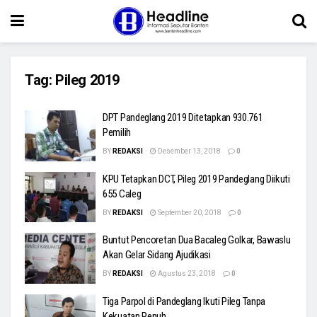
Tag:
Pileg 2019
DPT Pandeglang 2019 Ditetapkan 930.761
Pemilih
BY
REDAKSI
Desember 13, 2018
0
KPU Tetapkan DCT, Pileg 2019 Pandeglang Diikuti
655 Caleg
BY
REDAKSI
September 20, 2018
0
Buntut Pencoretan Dua Bacaleg Golkar, Bawaslu
Akan Gelar Sidang Ajudikasi
BY
REDAKSI
Agustus 23, 2018
0
Tiga Parpol di Pandeglang Ikuti Pileg Tanpa
Kekuatan Penuh