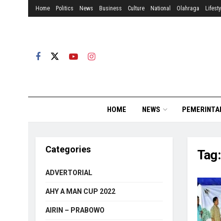
Home
Politics
News
Business
Culture
National
Olahraga
Lifesty
HOME
NEWS
PEMERINTA
Categories
Tag
ADVERTORIAL
AHY A MAN CUP 2022
AIRIN – PRABOWO