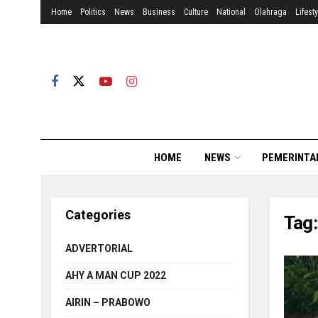
Home
Politics
News
Business
Culture
National
Olahraga
Lifesty
HOME
NEWS
PEMERINTA
Categories
Tag
ADVERTORIAL
AHY A MAN CUP 2022
AIRIN – PRABOWO