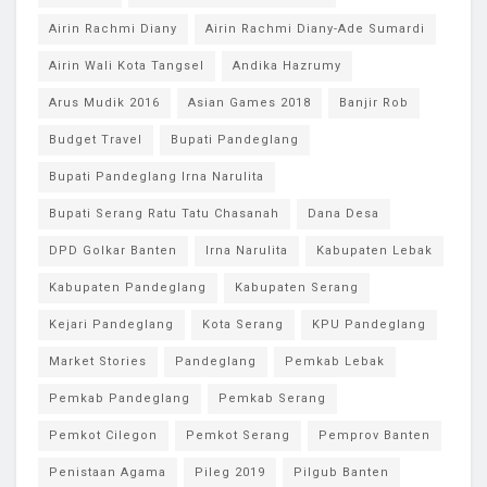
Airin Rachmi Diany
Airin Rachmi Diany-Ade Sumardi
Airin Wali Kota Tangsel
Andika Hazrumy
Arus Mudik 2016
Asian Games 2018
Banjir Rob
Budget Travel
Bupati Pandeglang
Bupati Pandeglang Irna Narulita
Bupati Serang Ratu Tatu Chasanah
Dana Desa
DPD Golkar Banten
Irna Narulita
Kabupaten Lebak
Kabupaten Pandeglang
Kabupaten Serang
Kejari Pandeglang
Kota Serang
KPU Pandeglang
Market Stories
Pandeglang
Pemkab Lebak
Pemkab Pandeglang
Pemkab Serang
Pemkot Cilegon
Pemkot Serang
Pemprov Banten
Penistaan Agama
Pileg 2019
Pilgub Banten