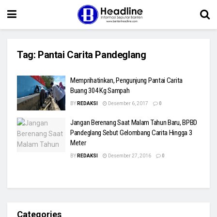
Tag:
Pantai Carita Pandeglang
Memprihatinkan, Pengunjung Pantai Carita
Buang 304 Kg Sampah
BY
REDAKSI
Desember 6, 2017
0
Jangan Berenang Saat Malam Tahun Baru, BPBD
Pandeglang Sebut Gelombang Carita Hingga 3
Meter
BY
REDAKSI
Desember 27, 2016
0
Categories