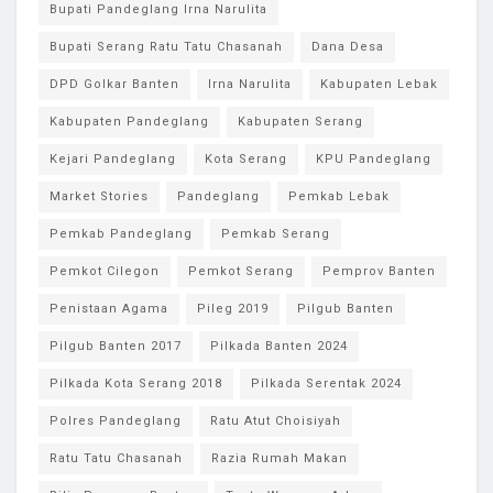
Bupati Pandeglang Irna Narulita
Bupati Serang Ratu Tatu Chasanah
Dana Desa
DPD Golkar Banten
Irna Narulita
Kabupaten Lebak
Kabupaten Pandeglang
Kabupaten Serang
Kejari Pandeglang
Kota Serang
KPU Pandeglang
Market Stories
Pandeglang
Pemkab Lebak
Pemkab Pandeglang
Pemkab Serang
Pemkot Cilegon
Pemkot Serang
Pemprov Banten
Penistaan Agama
Pileg 2019
Pilgub Banten
Pilgub Banten 2017
Pilkada Banten 2024
Pilkada Kota Serang 2018
Pilkada Serentak 2024
Polres Pandeglang
Ratu Atut Choisiyah
Ratu Tatu Chasanah
Razia Rumah Makan