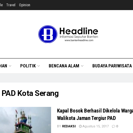
le
Travel
Opinion
HAN
POLITIK
BENCANA ALAM
BUDAYA PARIWISATA
:
PAD Kota Serang
Kapal Bosok Berhasil Dikelola Warg
Walikota Jaman Tergiur PAD
BY
REDAKSI
Agustus 15, 2017
0