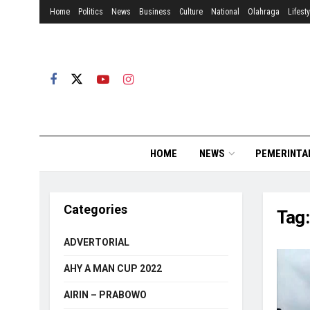
Home
Politics
News
Business
Culture
National
Olahraga
Lifesty
HOME
NEWS
PEMERINTA
Categories
Tag
ADVERTORIAL
AHY A MAN CUP 2022
AIRIN – PRABOWO