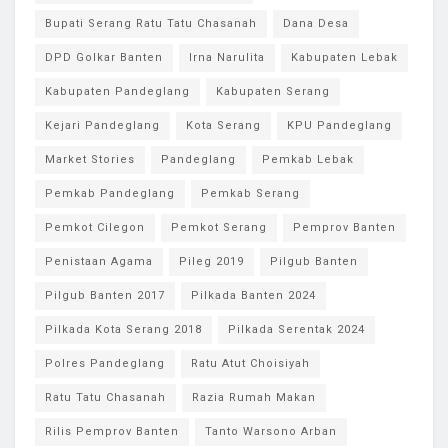
Bupati Serang Ratu Tatu Chasanah
Dana Desa
DPD Golkar Banten
Irna Narulita
Kabupaten Lebak
Kabupaten Pandeglang
Kabupaten Serang
Kejari Pandeglang
Kota Serang
KPU Pandeglang
Market Stories
Pandeglang
Pemkab Lebak
Pemkab Pandeglang
Pemkab Serang
Pemkot Cilegon
Pemkot Serang
Pemprov Banten
Penistaan Agama
Pileg 2019
Pilgub Banten
Pilgub Banten 2017
Pilkada Banten 2024
Pilkada Kota Serang 2018
Pilkada Serentak 2024
Polres Pandeglang
Ratu Atut Choisiyah
Ratu Tatu Chasanah
Razia Rumah Makan
Rilis Pemprov Banten
Tanto Warsono Arban