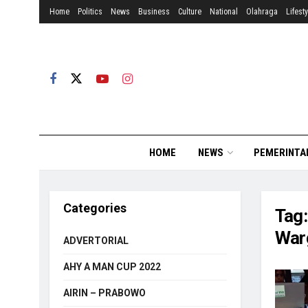
Home
Politics
News
Business
Culture
National
Olahraga
Lifesty
HOME
NEWS
PEMERINTA
Categories
Tag
War
ADVERTORIAL
AHY A MAN CUP 2022
AIRIN – PRABOWO