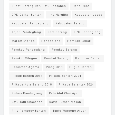
Bupati Serang Ratu Tatu Chasanah
Dana Desa
DPD Golkar Banten
Irna Narulita
Kabupaten Lebak
Kabupaten Pandeglang
Kabupaten Serang
Kejari Pandeglang
Kota Serang
KPU Pandeglang
Market Stories
Pandeglang
Pemkab Lebak
Pemkab Pandeglang
Pemkab Serang
Pemkot Cilegon
Pemkot Serang
Pemprov Banten
Penistaan Agama
Pileg 2019
Pilgub Banten
Pilgub Banten 2017
Pilkada Banten 2024
Pilkada Kota Serang 2018
Pilkada Serentak 2024
Polres Pandeglang
Ratu Atut Choisiyah
Ratu Tatu Chasanah
Razia Rumah Makan
Rilis Pemprov Banten
Tanto Warsono Arban