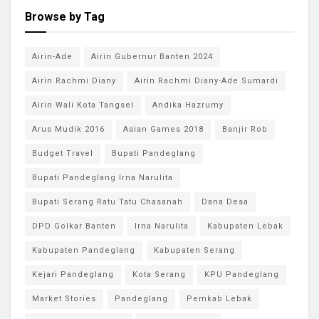
Browse by Tag
Airin-Ade
Airin Gubernur Banten 2024
Airin Rachmi Diany
Airin Rachmi Diany-Ade Sumardi
Airin Wali Kota Tangsel
Andika Hazrumy
Arus Mudik 2016
Asian Games 2018
Banjir Rob
Budget Travel
Bupati Pandeglang
Bupati Pandeglang Irna Narulita
Bupati Serang Ratu Tatu Chasanah
Dana Desa
DPD Golkar Banten
Irna Narulita
Kabupaten Lebak
Kabupaten Pandeglang
Kabupaten Serang
Kejari Pandeglang
Kota Serang
KPU Pandeglang
Market Stories
Pandeglang
Pemkab Lebak