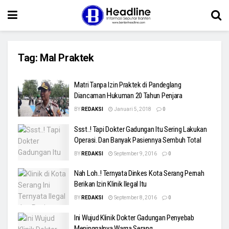
Tag:
Mal Praktek
Matri Tanpa Izin Praktek di Pandeglang
Diancaman Hukuman 20 Tahun Penjara
BY
REDAKSI
Januari 5, 2018
0
Ssst..! Tapi Dokter Gadungan Itu Sering Lakukan
Operasi. Dan Banyak Pasiennya Sembuh Total
BY
REDAKSI
September 9, 2016
0
Nah Loh..! Ternyata Dinkes Kota Serang Pernah
Berikan Izin Klinik Ilegal Itu
BY
REDAKSI
September 8, 2016
0
Ini Wujud Klinik Dokter Gadungan Penyebab
Meninggalnya Warga Serang