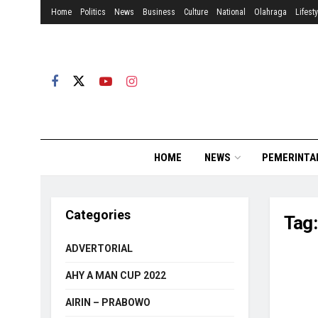
Home
Politics
News
Business
Culture
National
Olahraga
Lifesty
HOME
NEWS
PEMERINTA
Categories
Tag
ADVERTORIAL
AHY A MAN CUP 2022
AIRIN – PRABOWO