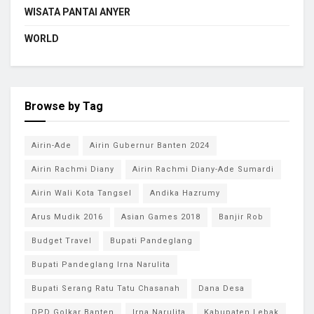
WISATA PANTAI ANYER
WORLD
Browse by Tag
Airin-Ade
Airin Gubernur Banten 2024
Airin Rachmi Diany
Airin Rachmi Diany-Ade Sumardi
Airin Wali Kota Tangsel
Andika Hazrumy
Arus Mudik 2016
Asian Games 2018
Banjir Rob
Budget Travel
Bupati Pandeglang
Bupati Pandeglang Irna Narulita
Bupati Serang Ratu Tatu Chasanah
Dana Desa
DPD Golkar Banten
Irna Narulita
Kabupaten Lebak