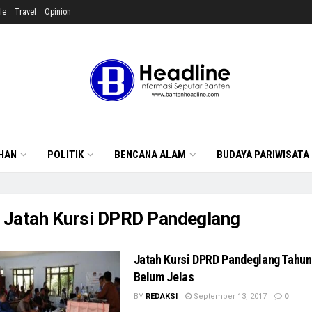
le
Travel
Opinion
HAN
POLITIK
BENCANA ALAM
BUDAYA PARIWISATA
:
Jatah Kursi DPRD Pandeglang
Jatah Kursi DPRD Pandeglang Tahun
Belum Jelas
BY
REDAKSI
September 13, 2017
0