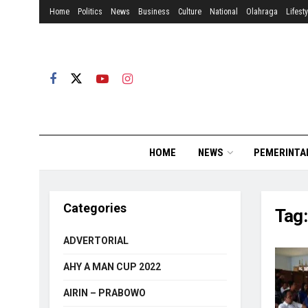
Home
Politics
News
Business
Culture
National
Olahraga
Lifesty
HOME
NEWS
PEMERINTA
Categories
Tag
ADVERTORIAL
AHY A MAN CUP 2022
AIRIN – PRABOWO