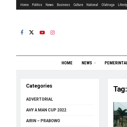
Home
Politics
News
Business
Culture
National
Olahraga
Lifesty
HOME
NEWS
PEMERINTA
Categories
Tag
ADVERTORIAL
AHY A MAN CUP 2022
AIRIN – PRABOWO