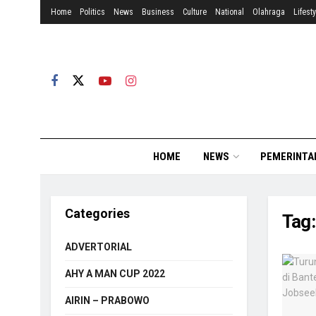
Home
Politics
News
Business
Culture
National
Olahraga
Lifesty
HOME
NEWS
PEMERINTA
Categories
Tag
ADVERTORIAL
AHY A MAN CUP 2022
AIRIN – PRABOWO