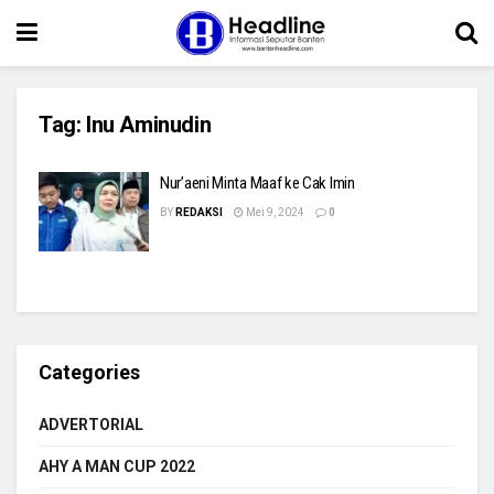
Tag:
Inu Aminudin
Nur’aeni Minta Maaf ke Cak Imin
BY
REDAKSI
Mei 9, 2024
0
Categories
ADVERTORIAL
AHY A MAN CUP 2022