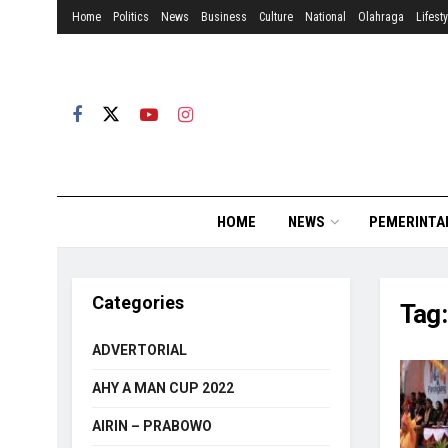
Home
Politics
News
Business
Culture
National
Olahraga
Lifesty
HOME
NEWS
PEMERINTA
Categories
Tag
ADVERTORIAL
AHY A MAN CUP 2022
AIRIN – PRABOWO