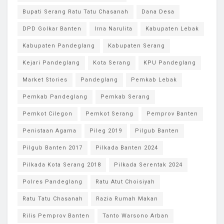
Bupati Serang Ratu Tatu Chasanah
Dana Desa
DPD Golkar Banten
Irna Narulita
Kabupaten Lebak
Kabupaten Pandeglang
Kabupaten Serang
Kejari Pandeglang
Kota Serang
KPU Pandeglang
Market Stories
Pandeglang
Pemkab Lebak
Pemkab Pandeglang
Pemkab Serang
Pemkot Cilegon
Pemkot Serang
Pemprov Banten
Penistaan Agama
Pileg 2019
Pilgub Banten
Pilgub Banten 2017
Pilkada Banten 2024
Pilkada Kota Serang 2018
Pilkada Serentak 2024
Polres Pandeglang
Ratu Atut Choisiyah
Ratu Tatu Chasanah
Razia Rumah Makan
Rilis Pemprov Banten
Tanto Warsono Arban