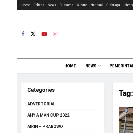
Home
Politics
News
Business
Culture
National
Olahraga
Lifesty
HOME
NEWS
PEMERINTA
Categories
Tag
ADVERTORIAL
AHY A MAN CUP 2022
AIRIN – PRABOWO