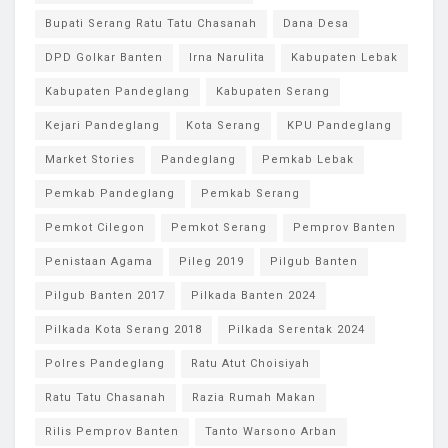
Bupati Serang Ratu Tatu Chasanah
Dana Desa
DPD Golkar Banten
Irna Narulita
Kabupaten Lebak
Kabupaten Pandeglang
Kabupaten Serang
Kejari Pandeglang
Kota Serang
KPU Pandeglang
Market Stories
Pandeglang
Pemkab Lebak
Pemkab Pandeglang
Pemkab Serang
Pemkot Cilegon
Pemkot Serang
Pemprov Banten
Penistaan Agama
Pileg 2019
Pilgub Banten
Pilgub Banten 2017
Pilkada Banten 2024
Pilkada Kota Serang 2018
Pilkada Serentak 2024
Polres Pandeglang
Ratu Atut Choisiyah
Ratu Tatu Chasanah
Razia Rumah Makan
Rilis Pemprov Banten
Tanto Warsono Arban