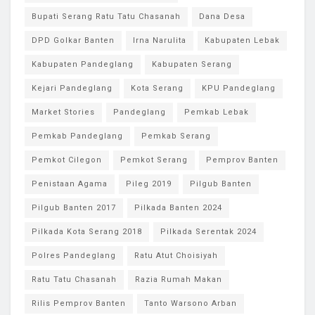
Bupati Serang Ratu Tatu Chasanah
Dana Desa
DPD Golkar Banten
Irna Narulita
Kabupaten Lebak
Kabupaten Pandeglang
Kabupaten Serang
Kejari Pandeglang
Kota Serang
KPU Pandeglang
Market Stories
Pandeglang
Pemkab Lebak
Pemkab Pandeglang
Pemkab Serang
Pemkot Cilegon
Pemkot Serang
Pemprov Banten
Penistaan Agama
Pileg 2019
Pilgub Banten
Pilgub Banten 2017
Pilkada Banten 2024
Pilkada Kota Serang 2018
Pilkada Serentak 2024
Polres Pandeglang
Ratu Atut Choisiyah
Ratu Tatu Chasanah
Razia Rumah Makan
Rilis Pemprov Banten
Tanto Warsono Arban