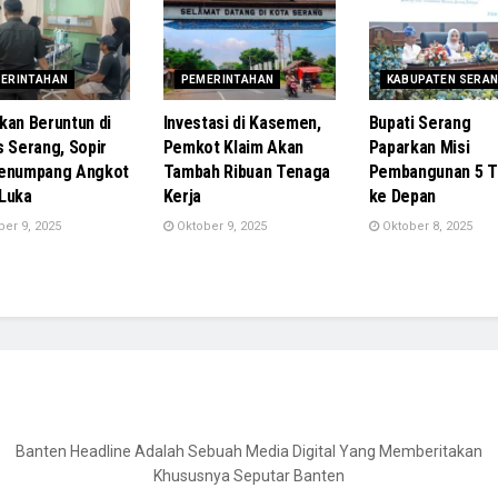
ERINTAHAN
PEMERINTAHAN
KABUPATEN SERA
kan Beruntun di
Investasi di Kasemen,
Bupati Serang
s Serang, Sopir
Pemkot Klaim Akan
Paparkan Misi
Penumpang Angkot
Tambah Ribuan Tenaga
Pembangunan 5 T
Luka
Kerja
ke Depan
er 9, 2025
Oktober 9, 2025
Oktober 8, 2025
Banten Headline Adalah Sebuah Media Digital Yang Memberitakan
Khususnya Seputar Banten