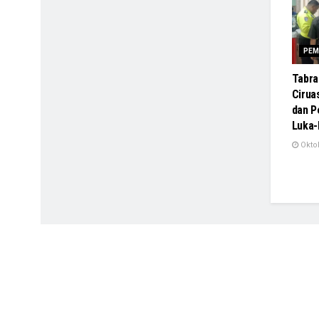
PEM
Tabra
Cirua
dan 
Luka-
Oktob