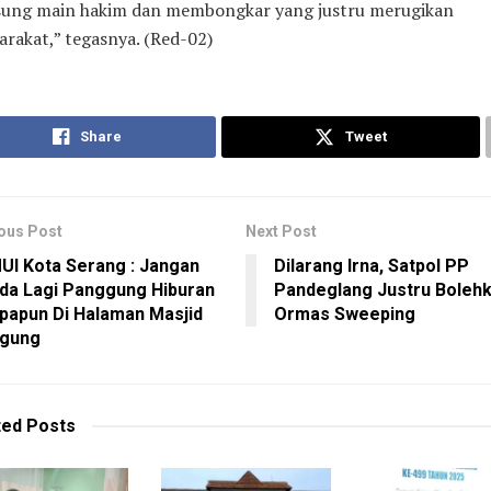
sung main hakim dan membongkar yang justru merugikan
rakat,” tegasnya. (Red-02)
Share
Tweet
ous Post
Next Post
UI Kota Serang : Jangan
Dilarang Irna, Satpol PP
da Lagi Panggung Hiburan
Pandeglang Justru Boleh
papun Di Halaman Masjid
Ormas Sweeping
gung
ted
Posts