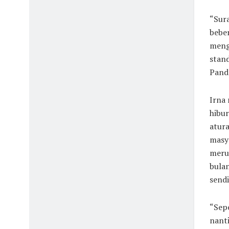
“Sura
beber
meng
stan
Pande
Irna
hibur
atura
masya
meru
bula
sendi
“Sep
nanti