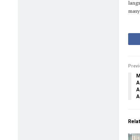
lang
masya
Previ
M
A
A
A
Rela