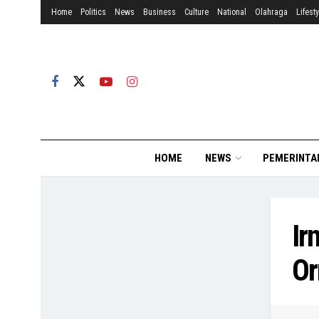
Home
Politics
News
Business
Culture
National
Olahraga
Lifesty
HOME
NEWS
PEMERINTA
Ir
Or