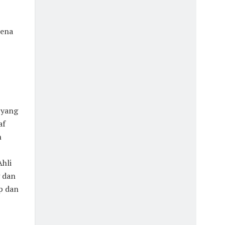
rena
 yang
af
n
hli
 dan
p dan