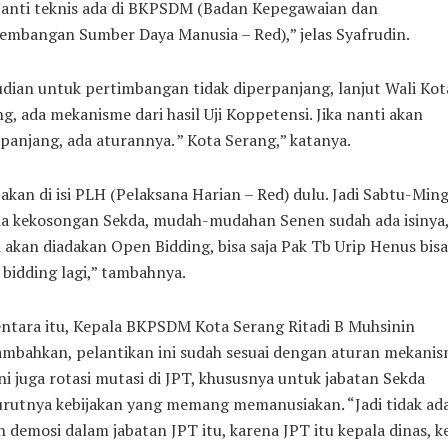
 Nanti teknis ada di BKPSDM (Badan Kepegawaian dan
embangan Sumber Daya Manusia – Red),” jelas Syafrudin.
ian untuk pertimbangan tidak diperpanjang, lanjut Wali Kot
g, ada mekanisme dari hasil Uji Koppetensi. Jika nanti akan
panjang, ada aturannya. ” Kota Serang,” katanya.
 akan di isi PLH (Pelaksana Harian – Red) dulu. Jadi Sabtu-Min
ada kekosongan Sekda, mudah-mudahan Senen sudah ada isinya
 akan diadakan Open Bidding, bisa saja Pak Tb Urip Henus bisa
bidding lagi,” tambahnya.
ntara itu, Kepala BKPSDM Kota Serang Ritadi B Muhsinin
mbahkan, pelantikan ini sudah sesuai dengan aturan mekani
ni juga rotasi mutasi di JPT, khususnya untuk jabatan Sekda
rutnya kebijakan yang memang memanusiakan. “Jadi tidak ad
ah demosi dalam jabatan JPT itu, karena JPT itu kepala dinas, k