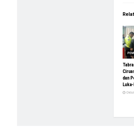
Rela
PEM
Tabra
Cirua
dan 
Luka-
Oktob