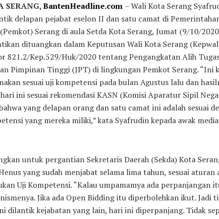
A SERANG,
BantenHeadline.com
– Wali Kota Serang Syafru
tik delapan pejabat eselon II dan satu camat di Pemerintaha
(Pemkot) Serang di aula Setda Kota Serang, Jumat (9/10/2020
ntikan dituangkan dalam Keputusan Wali Kota Serang (Kepwal
r 821.2/Kep.529/Huk/2020 tentang Pengangkatan Alih Tuga
an Pimpinan Tinggi (JPT) di lingkungan Pemkot Serang. “Ini 
nakan sesuai uji kompetensi pada bulan Agustus lalu dan hasil
hari ini sesuai rekomendasi KASN (Komisi Aparatur Sipil Nega
bahwa yang delapan orang dan satu camat ini adalah sesuai d
tensi yang mereka miliki,” kata Syafrudin kepada awak media
gkan untuk pergantian Sekretaris Daerah (Sekda) Kota Serang
Henus yang sudah menjabat selama lima tahun, sesuai aturan 
kukan Uji Kompetensi. “Kalau umpamamya ada perpanjangan it
ismenya. Jika ada Open Bidding itu diperbolehkan ikut. Jadi t
ini dilantik kejabatan yang lain, hari ini diperpanjang. Tidak se