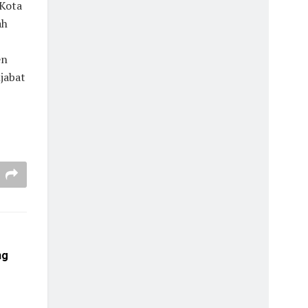
Kota
ah
en
jabat
ng