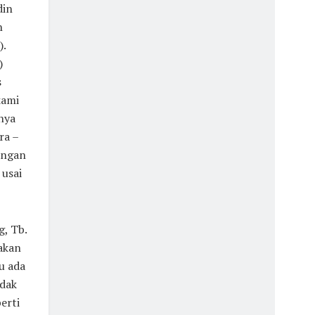
din
n
).
)
s
kami
nya
ra –
engan
 usai
, Tb.
akan
u ada
idak
perti