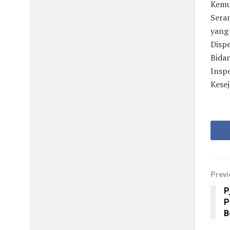
Kemu
Seran
yang
Disp
Bida
Insp
Kese
Previ
P
P
B