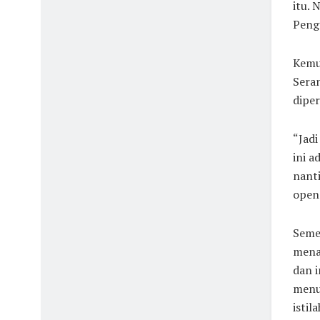
itu.
Peng
Kemud
Seran
diper
“Jadi
ini 
nanti
open 
Seme
mena
dan i
menu
istil