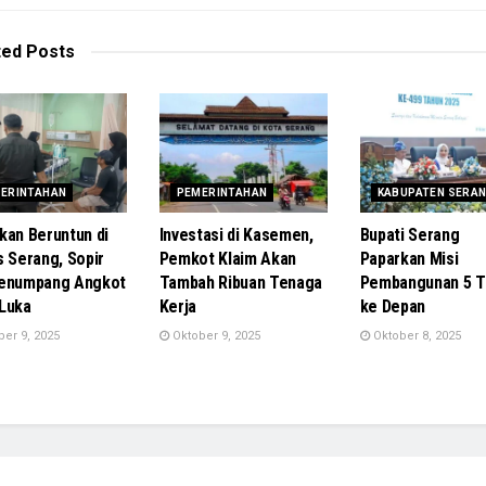
ted
Posts
ERINTAHAN
PEMERINTAHAN
KABUPATEN SERA
kan Beruntun di
Investasi di Kasemen,
Bupati Serang
s Serang, Sopir
Pemkot Klaim Akan
Paparkan Misi
Penumpang Angkot
Tambah Ribuan Tenaga
Pembangunan 5 T
Luka
Kerja
ke Depan
er 9, 2025
Oktober 9, 2025
Oktober 8, 2025