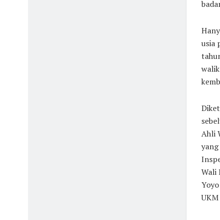
badan
Hanya
usia
tahun
walik
kemba
Diket
sebel
Ahli
yang
Inspe
Wali
Yoyo
UKM 