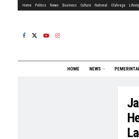
Home
Politics
News
Business
Culture
National
Olahraga
Lifesty
HOME
NEWS
PEMERINTA
Ja
He
La