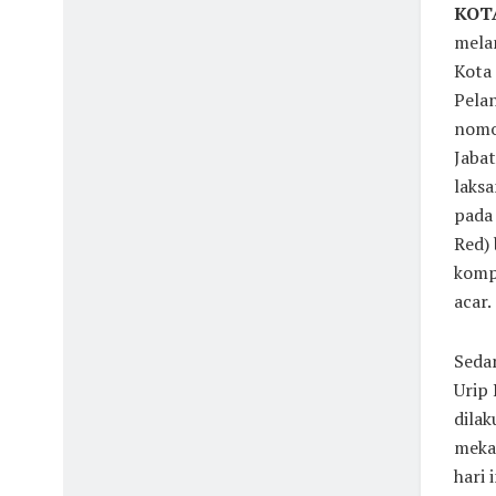
KOT
melan
Kota 
Pela
nomo
Jabat
laksa
pada 
Red) 
kompe
acar.
Sedan
Urip 
dila
mekan
hari 