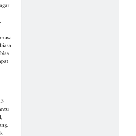
 agar
.
merasa
biasa
bisa
apat
13
antu
l,
ang.
ek-