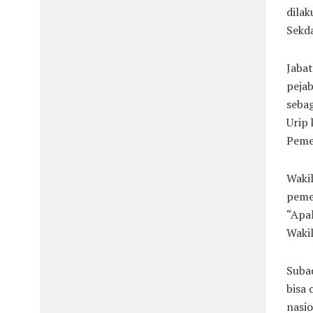
dilak
Sekda
Jaba
peja
seba
Urip 
Peme
Waki
pemer
“Apal
Wakil
Subad
bisa 
nasi