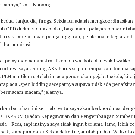
 lainnya,” kata Nanang.
kedua, lanjut dia, fungsi Sekda itu adalah mengkoordinasikan
ruh OPD di dinas-dinas badan, bagaimana pelayan pemerintah
dari sisi perencanaan pengaanggaran, pelaksanaan kegiatan bi
di harmonisasi.
a, pelayanan administratif kepada walikota dan wakil walikota
 intinya saya seorang ASN harus siap di tempatkan dimana saj
 PLH nantikan setelah ini ada penunjukan pejabat sekda, kita 
rap ada Open bidding secepatnya supaya tidak ada penafsira
 bermacam macam,” jelasnya.
 kan baru hari ini sertijab tentu saya akan berkoordinasi deng
la BKPSDM (Badan Kepegawaian dan Pengembangan Sumber 
ia – Red), tapi intinya saya tidak ingin berlama-lama, lebih c
 baik, siapapun nanti Sekda definitif yaitulah pilihan Walikota 