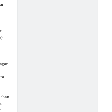
ai
t
).
agar
ata
tahan
a
a