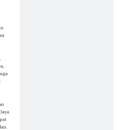
an
sa
.
a,
juga
n
an
Daya
epat
dan