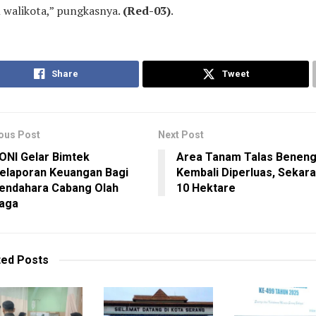
 walikota,” pungkasnya.
(Red-03)
.
Share
Tweet
ous Post
Next Post
ONI Gelar Bimtek
Area Tanam Talas Benen
elaporan Keuangan Bagi
Kembali Diperluas, Sekar
endahara Cabang Olah
10 Hektare
aga
ted
Posts