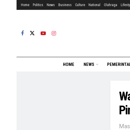
Home
Politics
News
Business
Culture
National
Olahraga
Lifesty
HOME
NEWS
PEMERINTA
Wa
Pi
Mas