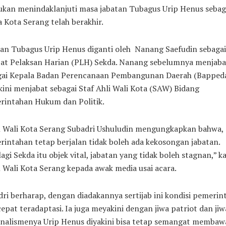
ukan menindaklanjuti masa jabatan Tubagus Urip Henus sebag
 Kota Serang telah berakhir.
tan Tubagus Urip Henus diganti oleh Nanang Saefudin sebagai
bat Pelaksan Harian (PLH) Sekda. Nanang sebelumnya menjaba
gai Kepala Badan Perencanaan Pembangunan Daerah (Bappeda
kini menjabat sebagai Staf Ahli Wali Kota (SAW) Bidang
rintahan Hukum dan Politik.
l Wali Kota Serang Subadri Ushuludin mengungkapkan bahwa, 
intahan tetap berjalan tidak boleh ada kekosongan jabatan.
agi Sekda itu objek vital, jabatan yang tidak boleh stagnan,” k
 Wali Kota Serang kepada awak media usai acara.
ri berharap, dengan diadakannya sertijab ini kondisi pemerin
cepat teradaptasi. Ia juga meyakini dengan jiwa patriot dan jiw
onalismenya Urip Henus diyakini bisa tetap semangat membaw