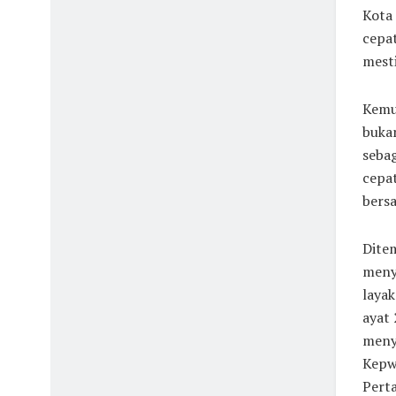
Kota 
cepat
mesti
Kemud
bukan
sebag
cepat
bers
Dite
meny
layak
ayat 
menyu
Kepwa
Perta