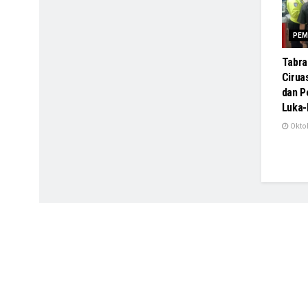
PEM
Tabra
Cirua
dan 
Luka-
Oktob