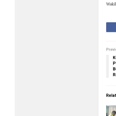
Wakil
Previ
K
P
B
R
Rela