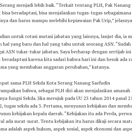
Serang menjadi lebih baik. “Terkait tentang PLH, Pak Nanang
 bisa beradaptasi, bisa menjalankan tugas-tugas sebagaimana
nya dan harus mampu melebihi kepiawaian Pak Urip,” jelasnya
ian untuk rotasi mutasi jabatan yang lainnya, lanjut dia, ia 
 hal yang baru dan hal yang tabu untuk seorang ASN. “Sudah 
ai ASN tukar-tukar jabatan. Saya berharap dengan sertijab ini 
 beradaptasi karena kita sadari bahwa hari ini dan besok ada r
ama yang membahas anggaran perubahan,” katanya.
mpat sama PLH Sekda Kota Serang Nanang Saefudin
ampaikan bahwa, sebagai PLH diri akan menjalankan amanah
nya fungsi Sekda. Jika merujuk pada UU 23 tahun 2014 pasal 2
2, tugas sekda ada 3. Pertama, menyusun kebijakan dan memb
sun kebijakan kepala daerah. “Kebijakan itu ada Perda, perwa
l ada surat-surat. Tentu kebijakan itu harus dikaji secara mat
ma adalah aspek hukum, aspek sosial, aspek ekonomi dan asp