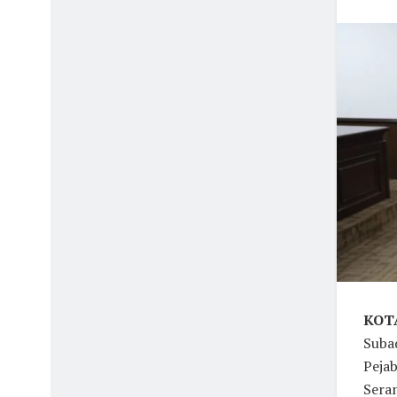
KOT
Subad
Pejab
Seran