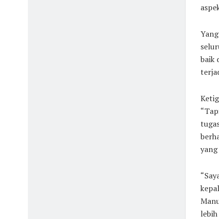
aspek
Yang 
selu
baik 
terja
Ketig
“Tapi
tugas
berha
yang
“Saya
kepa
Manus
lebih