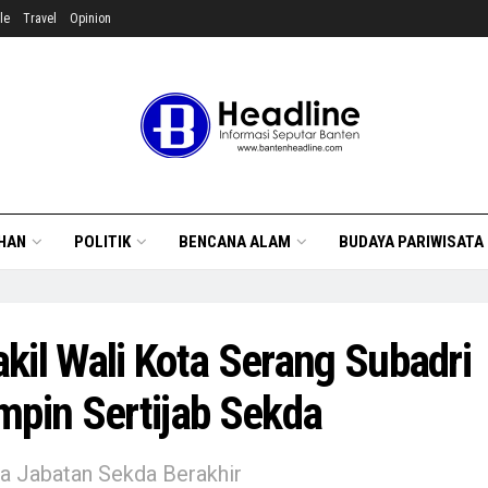
le
Travel
Opinion
HAN
POLITIK
BENCANA ALAM
BUDAYA PARIWISATA
kil Wali Kota Serang Subadri
mpin Sertijab Sekda
a Jabatan Sekda Berakhir