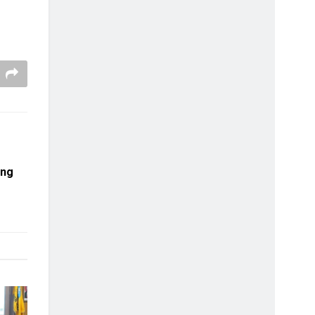
g
ang