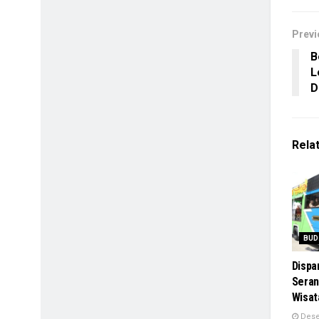
Previ
B
L
D
Rela
BUD
Dispa
Seran
Wisat
Dese