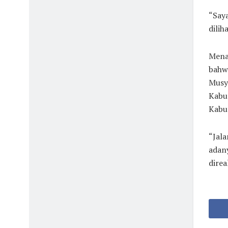
“Saya
dilih
Mena
bahwa
Musy
Kabu
Kabu
“Jal
adany
direa