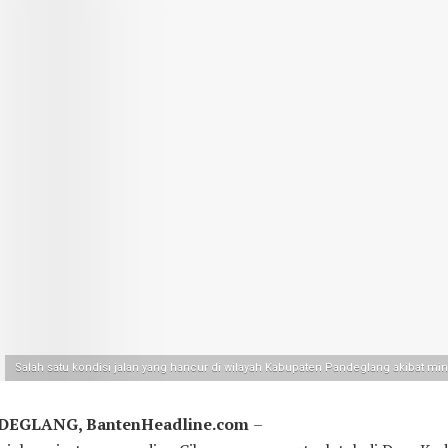
Salah satu kondisi jalan yang hancur di wilayah Kabupaten Pandeglang akibat mi
DEGLANG, BantenHeadline.com
–