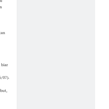
du
n
kan
 biar
/07).
but,