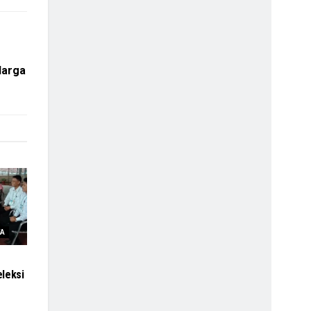
Harga
TA
leksi