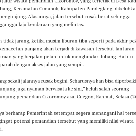
 jalur wisata pemandian Cikoromoy, yang terletak di Desa Ka
bang, Kecamatan Cimanuk, Kabupaten Pandeglang, dikeluhka
pengunjung. Alasannya, jalan tersebut rusak berat sehingga
ganggu laju kendaraan yang melintas.
 tidak jarang, ketika musim liburan tiba seperti pada akhir pe
 kemacetan panjang akan terjadi di kawasan tersebut lantaran
raan yang berjalan pelan untuk menghindari lubang. Hal itu
parah dengan akses jalan yang sempit.
ng sekali jalannya rusak begini. Seharusnya kan bisa diperbaiki
njung juga nyaman berwisata ke sini,” keluh salah seorang
unjung pemandian Cikoromoy asal Cilegon, Rahmat, Selasa (26
nya berharap Pemerintah setempat segera menangani hal terse
ngat potensi pemandian tersebut yang memiliki nilai wisata
i.