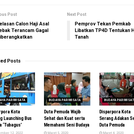
ous Post
Next Post
elasan Calon Haji Asal
Pemprov Tekan Pemkab
ebak Terancam Gagal
Libatkan TP4D Tentukan 
iberangkatkan
Tanah
ted
Posts
AYA PARIWISATA
BUDAYA PARIWISATA
BUDAYA PARIWISA
rpora Kota
Duta Pemuda Wajib
Disparpora Kota
g Launching Bus
Sehat dan Kuat serta
Serang Adakan Se
a ‘Tubagus’
Memahami Seni Budaya
Duta Pemuda
mber 12, 2022
Maret 5, 2020
Maret 4, 2020