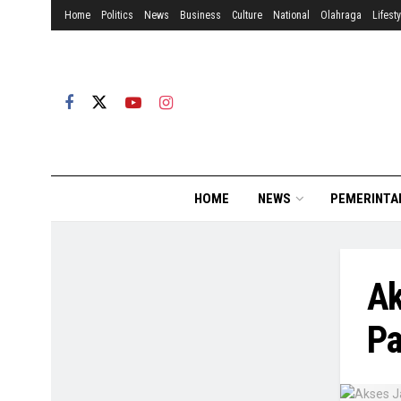
Home
Politics
News
Business
Culture
National
Olahraga
Lifesty
HOME
NEWS
PEMERINTA
Ak
Pa