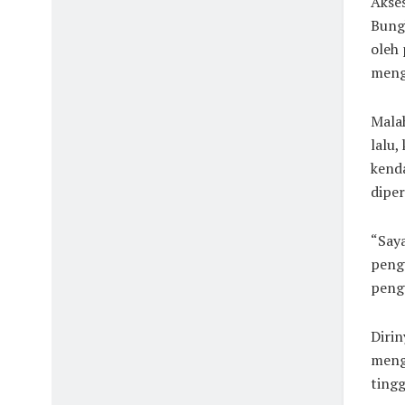
Akses
Bung
oleh 
meng
Malah
lalu,
kenda
diper
“Saya
pengu
peng
Diri
mengi
tingg