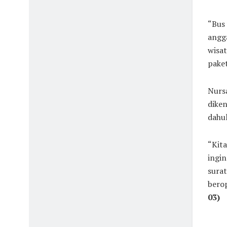
“Bus 
angga
wisat
paket
Nurs
diken
dahul
“Kita
ingin
surat
berop
03)