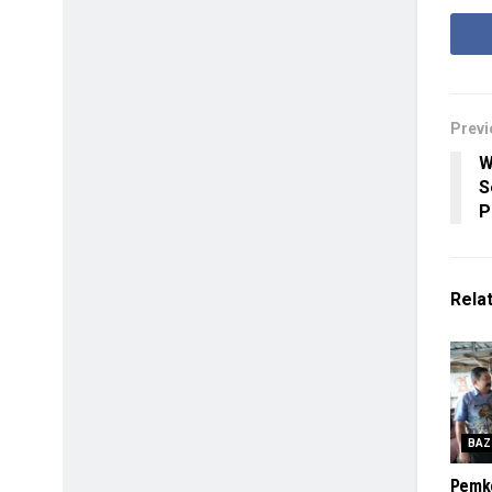
Previ
W
S
P
Rela
BAZ
Pemk