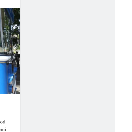
,
ood
omi