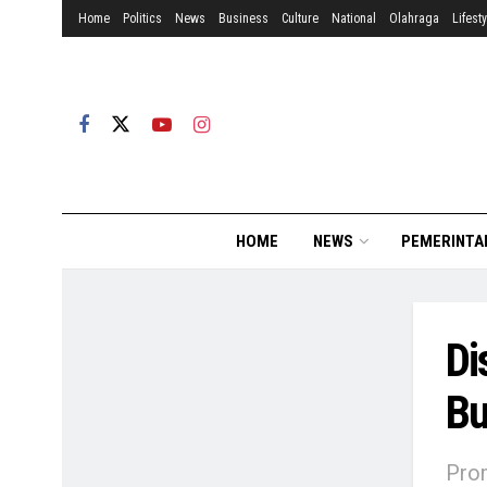
Home
Politics
News
Business
Culture
National
Olahraga
Lifesty
HOME
NEWS
PEMERINTA
Di
Bu
Prom