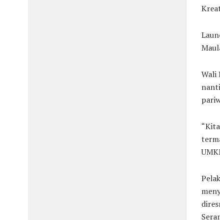
Kreat
Launc
Maula
Wali
nanti
pariw
“Kita
term
UMKM.
Pelak
meny
dires
Sera