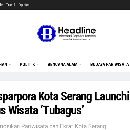
le
Travel
Opinion
HAN
POLITIK
BENCANA ALAM
BUDAYA PARIWISATA
sparpora Kota Serang Launch
s Wisata ‘Tubagus’
osikan Pariwisata dan Ekraf Kota Serang