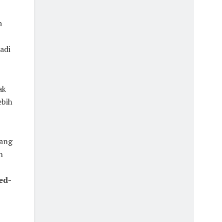
a
adi
ak
ebih
yang
n
ed-