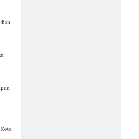
adion
si
upun
 Kota