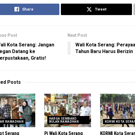
Share
Tweet
ous Post
Next Post
ali Kota Serang: Jangan
Wali Kota Serang: Peraya
egan Datang ke
Tahun Baru Harus Berizin
erpustakaan, Gratis!
ted
Posts
HARGA SEMBAKO
AR RAMADHAN
BULAN RAMADHAN
KORMI KOTA SERA
ot Serang
Pj Wali Kota Serang
KORMI Kota Sera