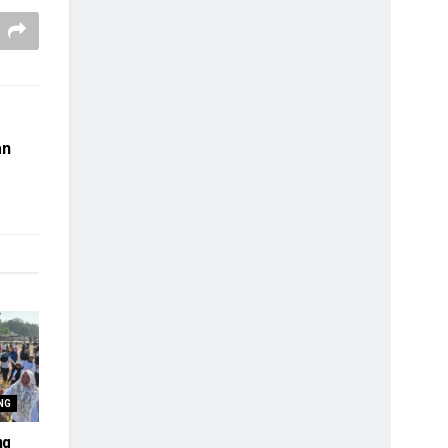
an
NG
ng