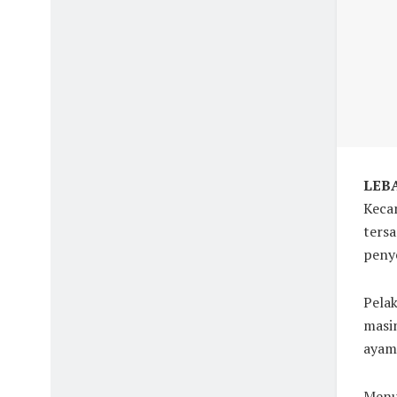
LEBA
Kecam
tersa
penye
Pelak
masin
ayam
Menu