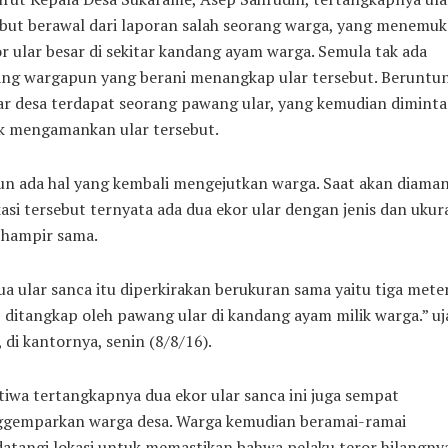
ebut berawal dari laporan salah seorang warga, yang menemu
r ular besar di sekitar kandang ayam warga. Semula tak ada
ang wargapun yang berani menangkap ular tersebut. Beruntun
ar desa terdapat seorang pawang ular, yang kemudian diminta
k mengamankan ular tersebut.
n ada hal yang kembali mengejutkan warga. Saat akan diama
kasi tersebut ternyata ada dua ekor ular dengan jenis dan ukur
 hampir sama.
a ular sanca itu diperkirakan berukuran sama yaitu tiga mete
, ditangkap oleh pawang ular di kandang ayam milik warga.” uj
 di kantornya, senin (8/8/16).
tiwa tertangkapnya dua ekor ular sanca ini juga sempat
gemparkan warga desa. Warga kemudian beramai-ramai
atangi lokasi untuk memastikan bahwa pelaku teror hilangny