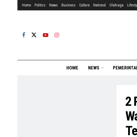
Home
Politics
News
Business
Culture
National
Olahraga
Lifesty
HOME
NEWS
PEMERINTA
2 
Wa
Te