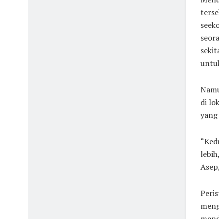
ters
seeko
seor
sekit
untu
Namu
di lo
yang
“Kedu
lebih
Asep,
Peris
meng
mend