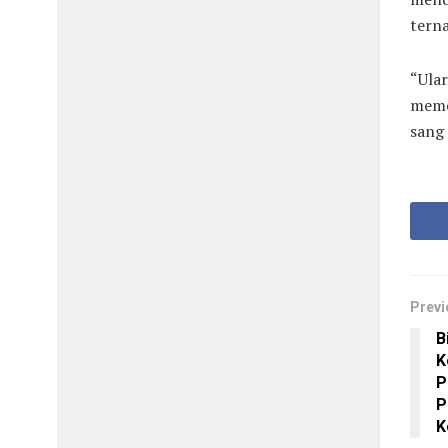
tern
“Ular
memel
sang
Previ
B
K
P
P
K