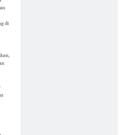
kan
g di
nkan,
an
r
ar
a