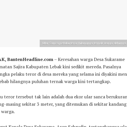
Ular Sanca pelaku teror hilangnya ternak warga akhirnya 
K, BantenHeadline.com
– Keresahan warga Desa Sukarame
atan Sajira Kabupaten Lebak kini sedikit mereda. Pasalnya
ngka pelaku teror di desa mereka yang selama ini diyakini men
bab hilangnya puluhan ternak warga kini tertangkap.
u teror tersebut tak lain adalah dua ekor ular sanca berukura
g-masing sekitar 3 meter, yang ditemukan di sekitar kandang
 warga.
rut Kepala Desa Sukarame, Asep Sahrudin, tertangkapnya ula