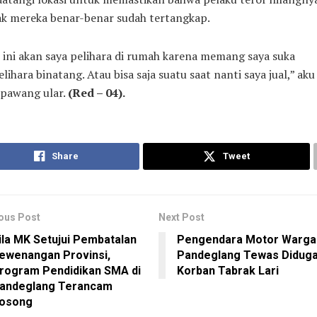
ak mereka benar-benar sudah tertangkap.
 ini akan saya pelihara di rumah karena memang saya suka
ihara binatang. Atau bisa saja suatu saat nanti saya jual,” aku
 pawang ular.
(Red – 04).
Share
Tweet
ous Post
Next Post
ila MK Setujui Pembatalan
Pengendara Motor Warga
ewenangan Provinsi,
Pandeglang Tewas Didug
rogram Pendidikan SMA di
Korban Tabrak Lari
andeglang Terancam
osong