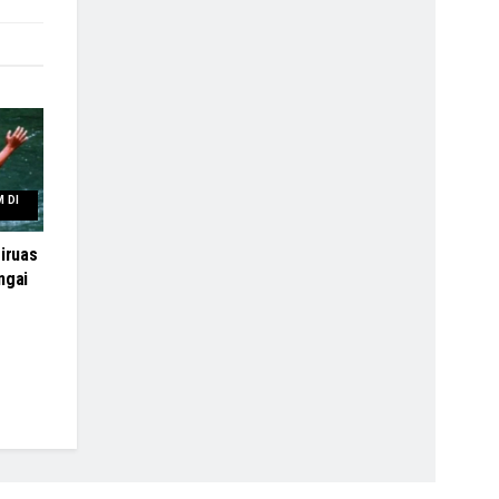
 DI
iruas
ngai