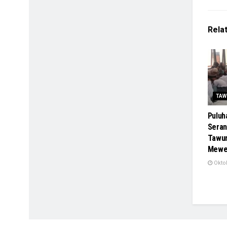
Rela
TAW
Puluha
Seran
Tawur
Mewek
Oktob