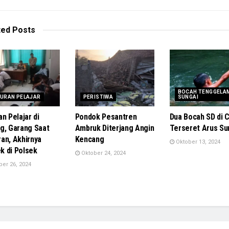
ted
Posts
BOCAH TENGGELAM
URAN PELAJAR
PERISTIWA
SUNGAI
n Pelajar di
Pondok Pesantren
Dua Bocah SD di C
g, Garang Saat
Ambruk Diterjang Angin
Terseret Arus Su
an, Akhirnya
Kencang
Oktober 13, 2024
 di Polsek
Oktober 24, 2024
er 26, 2024