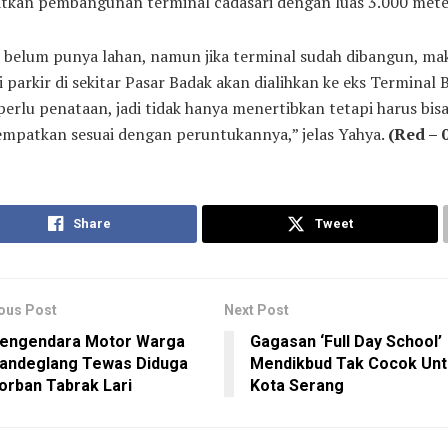
atkan pembangunan terminal cadasari dengan luas 3.000 mete
 belum punya lahan, namun jika terminal sudah dibangun, ma
i parkir di sekitar Pasar Badak akan dialihkan ke eks Terminal 
perlu penataan, jadi tidak hanya menertibkan tetapi harus bisa
mpatkan sesuai dengan peruntukannya,” jelas Yahya.
(Red – 0
Share
Tweet
ous Post
Next Post
engendara Motor Warga
Gagasan ‘Full Day School’
andeglang Tewas Diduga
Mendikbud Tak Cocok Unt
orban Tabrak Lari
Kota Serang