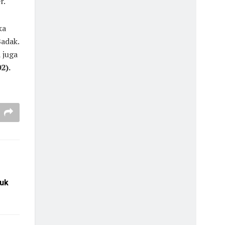
r.
ka
Badak.
 juga
2).
uk