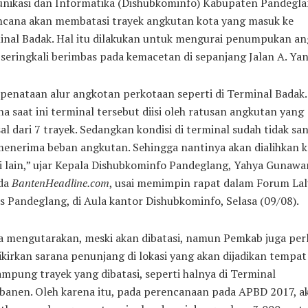
nikasi dan Informatika (Dishubkominfo) Kabupaten Pandegl
ncana akan membatasi trayek angkutan kota yang masuk ke
inal Badak. Hal itu dilakukan untuk mengurai penumpukan an
seringkali berimbas pada kemacetan di sepanjang Jalan A. Yan
penataan alur angkotan perkotaan seperti di Terminal Badak.
a saat ini terminal tersebut diisi oleh ratusan angkutan yang
al dari 7 trayek. Sedangkan kondisi di terminal sudah tidak s
menerima beban angkutan. Sehingga nantinya akan dialihkan k
i lain,” ujar Kepala Dishubkominfo Pandeglang, Yahya Gunawa
da
BantenHeadline.com
, usai memimpin rapat dalam Forum Lal
s Pandeglang, di Aula kantor Dishubkominfo, Selasa (09/08).
a mengutarakan, meski akan dibatasi, namun Pemkab juga per
irkan sarana penunjang di lokasi yang akan dijadikan tempat
pung trayek yang dibatasi, seperti halnya di Terminal
banen. Oleh karena itu, pada perencanaan pada APBD 2017, a