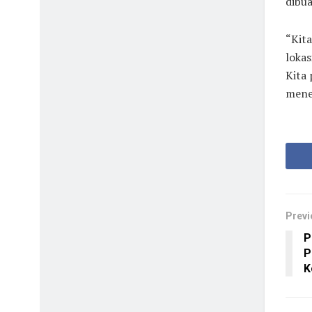
dibu
“Kita
lokas
Kita 
mene
Previ
P
P
K