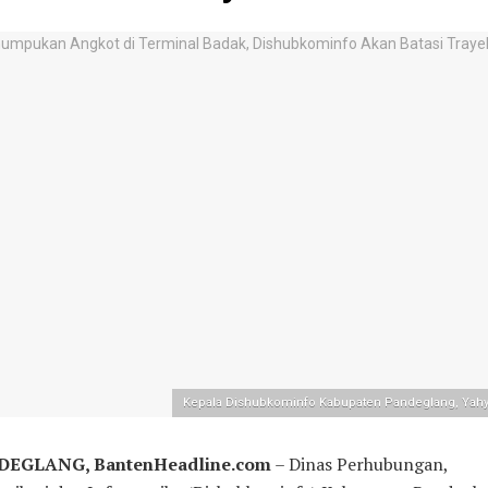
Kepala Dishubkominfo Kabupaten Pandeglang, Yah
EGLANG, BantenHeadline.com
– Dinas Perhubungan,