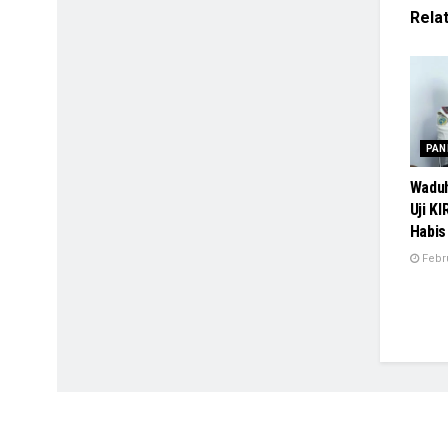
Rela
PAN
Waduh
Uji K
Habis
Febru