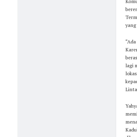
Komu
bere
Term
yang 
“Ada 
Karen
beras
lagi 
lokas
kepa
Linta
Yahy
memik
menam
Kadu