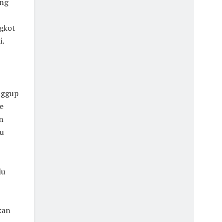
ang
gkot
i.
anggup
e
n
u
lu
kan