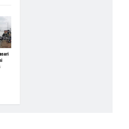
asari
ni
s