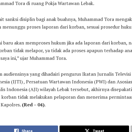
mmad Tora di ruang Pokja Wartawan Lebak.
ait sanksi disiplin bagi anak buahnya, Muhammad Tora menga
h menunggu proses laporan dari korban, sesuai prosedur huk
i baru akan memproses hukum jika ada laporan dari korban, 
korban tidak melapor, ya tidak ada proses apapun terhadap an
saya ini,” ujar Muhammad Tora.
 audiensinya yang dihadairi pengurus Ikatan Jurnalis Televisi
esia (IJTI) , Persatuan Wartawan Indonesia (PWI) dan Asosias
lis Indonesia (AJI) wilayah Lebak tersebut, akhirnya disepakati
k korban tidak melakukan pelaporan dan menerima permintaa
 Kapolres
. (Red – 04)
.
Share
Tweet