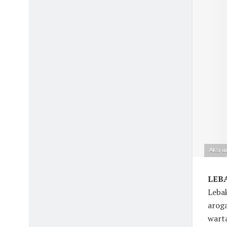
Aksi u
LEB
Lebak
aroga
warta