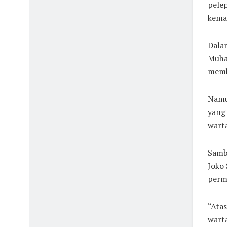
pelep
kema
Dala
Muha
memb
Namu
yang
wart
Sambi
Joko
permi
“Ata
warta