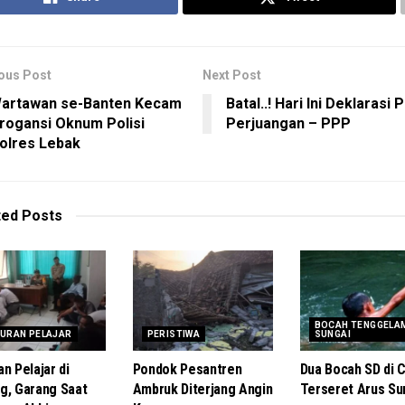
ous Post
Next Post
artawan se-Banten Kecam
Batal..! Hari Ini Deklarasi P
rogansi Oknum Polisi
Perjuangan – PPP
olres Lebak
ted
Posts
BOCAH TENGGELAM
URAN PELAJAR
PERISTIWA
SUNGAI
n Pelajar di
Pondok Pesantren
Dua Bocah SD di C
g, Garang Saat
Ambruk Diterjang Angin
Terseret Arus Su