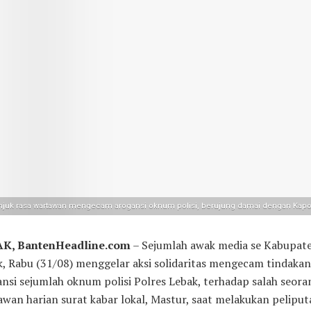
njuk rasa wartawan mengecam arogansi oknum polisi, berujung damai dengan Kapo
AK
, BantenHeadline.com
– Sejumlah awak media se Kabupat
, Rabu (31/08) menggelar aksi solidaritas mengecam tindakan
nsi sejumlah oknum polisi Polres Lebak, terhadap salah seora
wan harian surat kabar lokal, Mastur, saat melakukan peliput