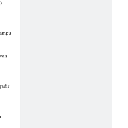
)
mampu
awan
gadir
n