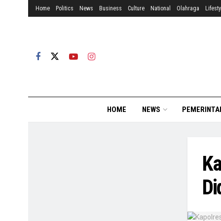
Home
Politics
News
Business
Culture
National
Olahraga
Lifesty
HOME
NEWS
PEMERINTA
Ka
Di