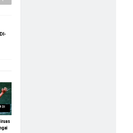
DI-
 DI
iruas
ngai