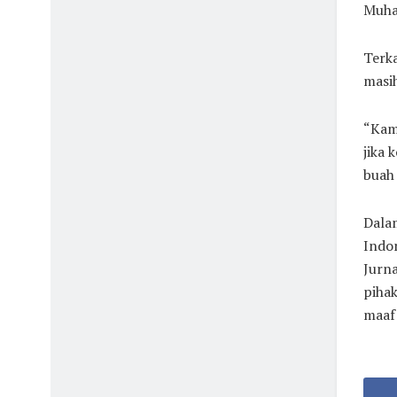
Muha
Terk
masi
“Kam
jika 
buah 
Dalam
Indon
Jurna
piha
maaf