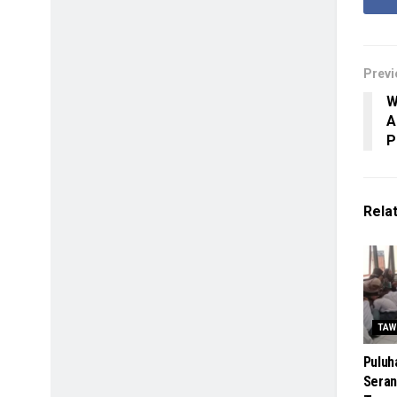
Previ
W
A
P
Rela
TAW
Puluha
Seran