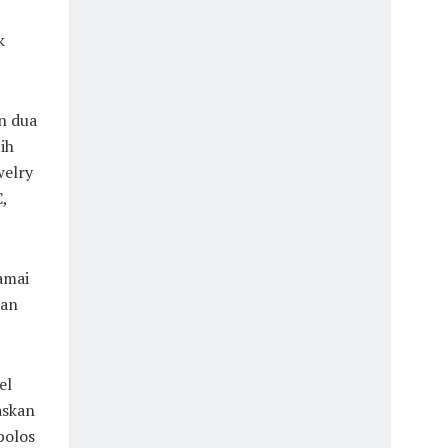
k
n dua
ih
welry
,
amai
lan
el
askan
polos