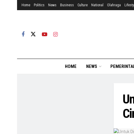
Home
Politics
News
Business
Culture
National
Olahraga
Lifesty
HOME
NEWS
PEMERINTA
Un
Ci