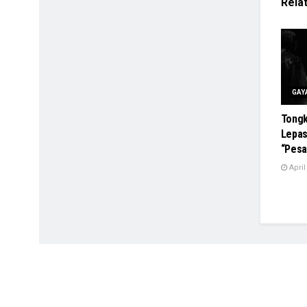
Rela
GAY
Tongk
Lepas
“Pesa
April