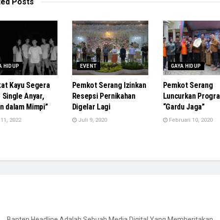
ted
Posts
A HIDUP
EVENT
GAYA HIDUP
at Kayu Segera
Pemkot Serang Izinkan
Pemkot Serang
 Single Anyar,
Resepsi Pernikahan
Luncurkan Progr
n dalam Mimpi”
Digelar Lagi
“Gardu Jaga”
 11, 2022
Juli 9, 2020
Februari 10, 2020
Banten Headline Adalah Sebuah Media Digital Yang Memberitakan