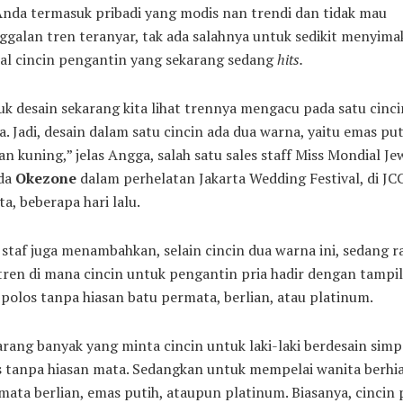
Anda termasuk pribadi yang modis nan trendi dan tidak mau
ggalan tren teranyar, tak ada salahnya untuk sedikit menyima
al cincin pengantin yang sekarang sedang
hits.
k desain sekarang kita lihat trennya mengacu pada satu cinci
. Jadi, desain dalam satu cincin ada dua warna, yaitu emas put
n kuning,” jelas Angga, salah satu sales staff Miss Mondial Je
da
Okezone
dalam perhelatan Jakarta Wedding Festival, di JCC
ta, beberapa hari lalu.
staf juga menambahkan, selain cincin dua warna ini, sedang r
tren di mana cincin untuk pengantin pria hadir dengan tampi
polos tanpa hiasan batu permata, berlian, atau platinum.
rang banyak yang minta cincin untuk laki-laki berdesain simp
s tanpa hiasan mata. Sedangkan untuk mempelai wanita berhi
mata berlian, emas putih, ataupun platinum. Biasanya, cincin 