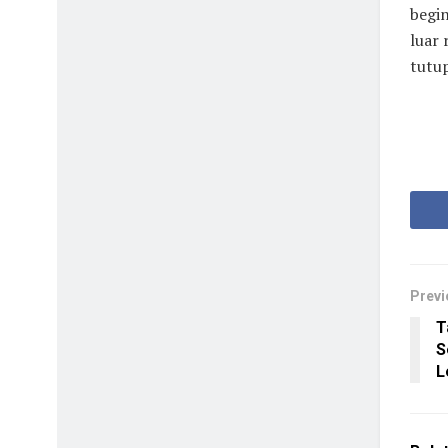
begin
luar 
tutu
Previ
T
S
L