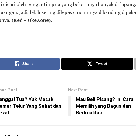
i dicari oleh pengantin pria yang bekerjanya banyak di lapang
ruangan. Jadi, lebih sering dilepas cincinnnya dibanding dipakai
pnya.
(Red – OkeZone).
Share
Tweet
ous Post
Next Post
anggal Tua? Yuk Masak
Mau Beli Pisang? Ini Cara
emur Telur Yang Sehat dan
Memilih yang Bagus dan
ezat
Berkualitas