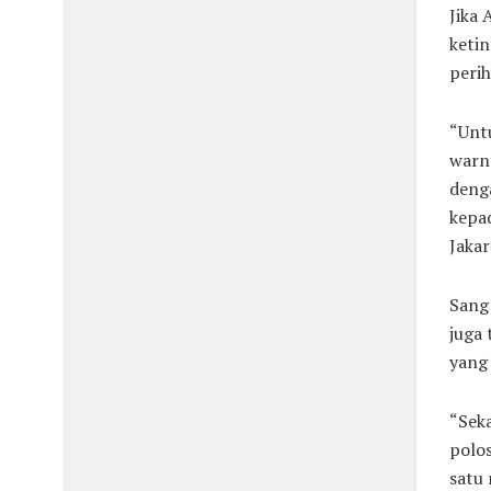
Jika 
ketin
perih
“Untu
warna
denga
kepa
Jakar
Sang 
juga 
yang 
“Seka
polo
satu 