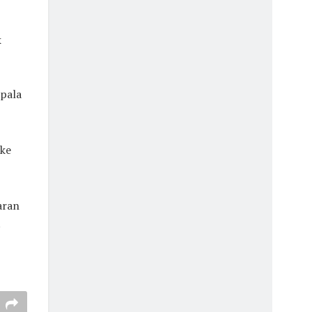
k
epala
 ke
aran