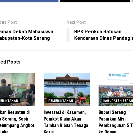
ous Post
Next Post
aman Dekati Mahasiswa
BPK Periksa Ratusan
abupaten-Kota Serang
Kendaraan Dinas Pandegl
ted
Posts
ERINTAHAN
PEMERINTAHAN
KABUPATEN SERA
kan Beruntun di
Investasi di Kasemen,
Bupati Serang
s Serang, Sopir
Pemkot Klaim Akan
Paparkan Misi
Penumpang Angkot
Tambah Ribuan Tenaga
Pembangunan 5 T
Luka
Kerja
ke Depan