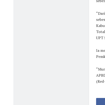
sebe
“Dari
sebes
Kabu
Total
UPT 
Ia m
Pemk
“Mung
APBD 
(Red