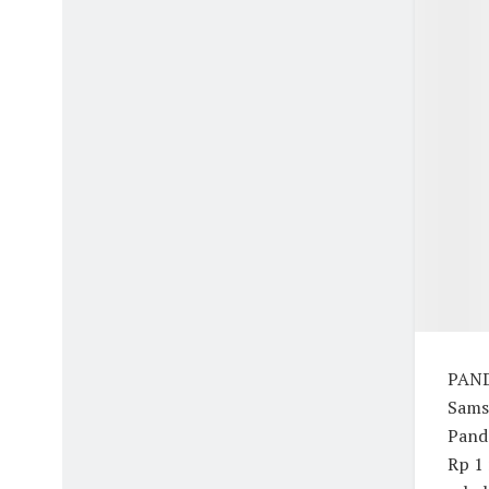
PAND
Sams
Pand
Rp 1 