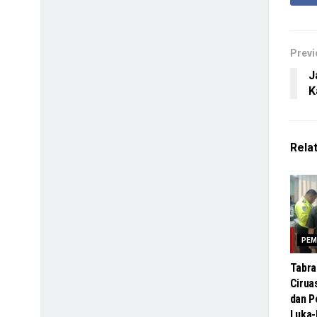
Previ
J
K
Rela
PEM
Tabra
Cirua
dan 
Luka-