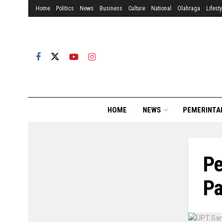
Home
Politics
News
Business
Culture
National
Olahraga
Lifesty
HOME
NEWS
PEMERINTA
Pe
Pa