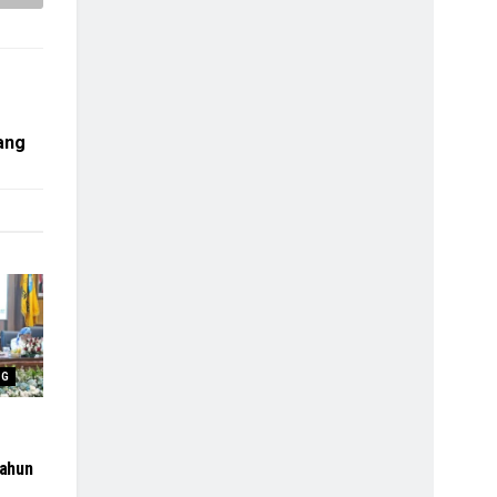
ang
NG
ahun