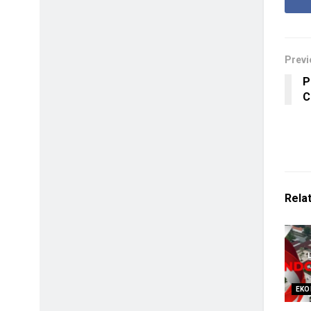
Previ
P
C
Rela
EKO