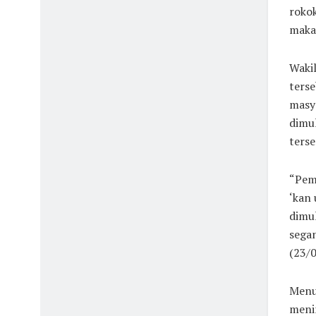
rokok
maka 
Waki
ters
masya
dimul
terse
“Pem
‘kan 
dimul
segan
(23/0
Menu
meni