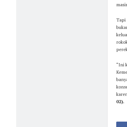
masi
Tapi 
buka
kelu
rokok
pere
“Ini 
Kemen
banya
konsu
karen
02).