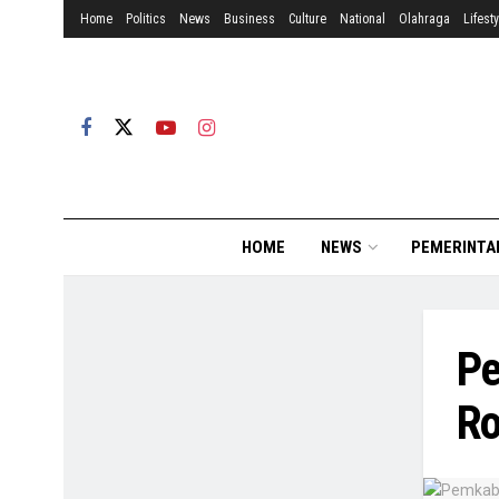
Home
Politics
News
Business
Culture
National
Olahraga
Lifesty
HOME
NEWS
PEMERINTA
Pe
Ro