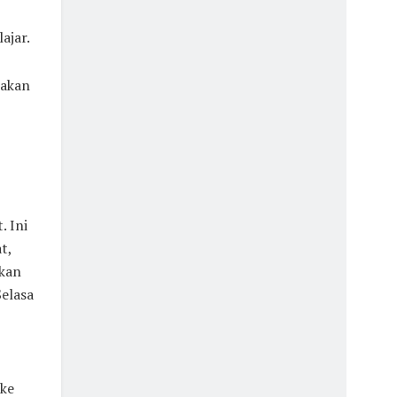
ajar.
jakan
 Ini
t,
akan
Selasa
 ke