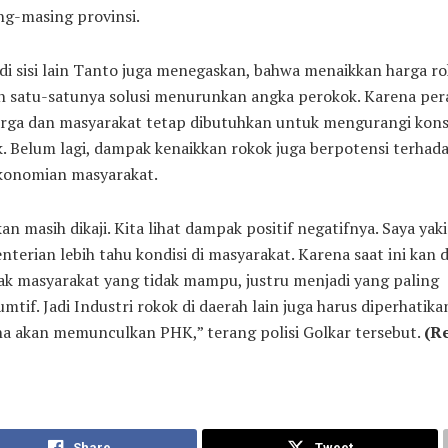
ng-masing provinsi.
di sisi lain Tanto juga menegaskan, bahwa menaikkan harga r
n satu-satunya solusi menurunkan angka perokok. Karena per
arga dan masyarakat tetap dibutuhkan untuk mengurangi kon
. Belum lagi, dampak kenaikkan rokok juga berpotensi terhad
konomian masyarakat.
kan masih dikaji. Kita lihat dampak positif negatifnya. Saya yak
terian lebih tahu kondisi di masyarakat. Karena saat ini kan d
k masyarakat yang tidak mampu, justru menjadi yang paling
mtif. Jadi Industri rokok di daerah lain juga harus diperhatika
a akan memunculkan PHK,” terang polisi Golkar tersebut.
(Re
Share
Tweet