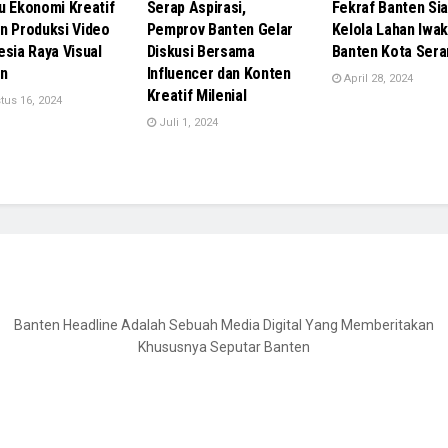
u Ekonomi Kreatif
Serap Aspirasi,
Fekraf Banten Si
n Produksi Video
Pemprov Banten Gelar
Kelola Lahan Iwa
esia Raya Visual
Diskusi Bersama
Banten Kota Ser
n
Influencer dan Konten
April 28, 2024
Kreatif Milenial
us 16, 2024
Juli 1, 2024
Banten Headline Adalah Sebuah Media Digital Yang Memberitakan
Khususnya Seputar Banten