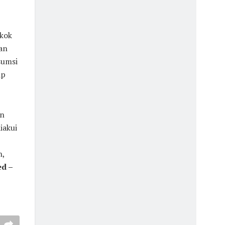
okok
an
sumsi
ap
in
iakui
n,
d –