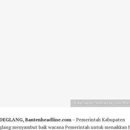
Wakil Bupati Pandeglang, Tanto War
EGLANG, Bantenheadline.com
– Pemerintah Kabupaten
glang menyambut baik wacana Pemerintah untuk menaikkan 