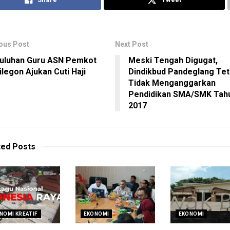
ous Post
Next Post
uluhan Guru ASN Pemkot
Meski Tengah Digugat,
ilegon Ajukan Cuti Haji
Dindikbud Pandeglang Te
Tidak Menganggarkan
Pendidikan SMA/SMK Tah
2017
ted
Posts
NOMI KREATIF
EKONOMI
EKONOMI