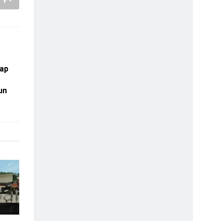
tap
un