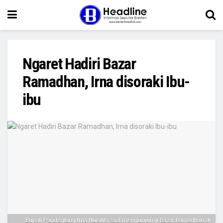
Ngaret Hadiri Bazar
Ramadhan, Irna disoraki Ibu-
ibu
Bupati Pandeglang Irna Nuralita saat mengunjungi Bazar Ramadhan di