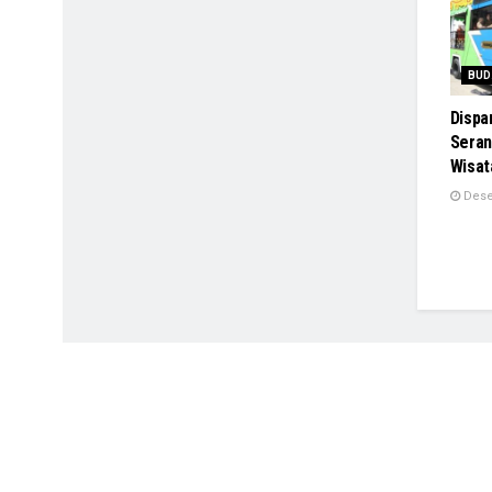
BUD
Dispa
Seran
Wisat
Dese