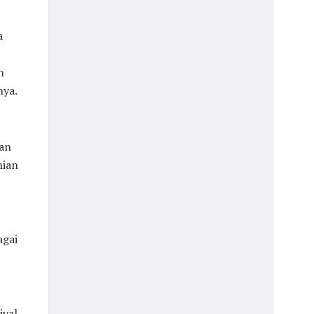
a
n
nya.
ian
nian
agai
ival