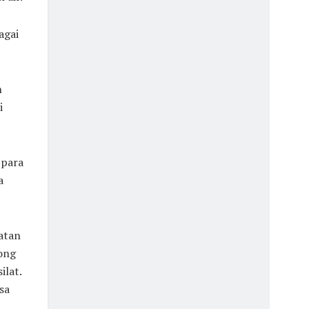
agai
n
i
 para
a
atan
ong
ilat.
sa