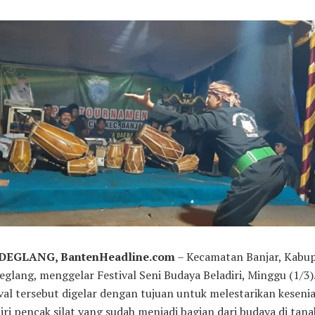
EGLANG, BantenHeadline.com
– Kecamatan Banjar, Kabu
glang, menggelar Festival Seni Budaya Beladiri, Minggu (1/3)
val tersebut digelar dengan tujuan untuk melestarikan keseni
iri pencak silat yang sudah menjadi bagian dari budaya di tanah