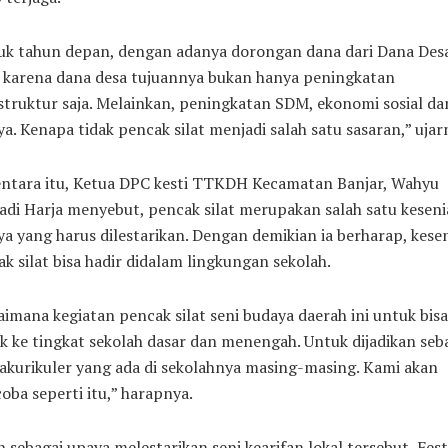
uk tahun depan, dengan adanya dorongan dana dari Dana Des
, karena dana desa tujuannya bukan hanya peningkatan
struktur saja. Melainkan, peningkatan SDM, ekonomi sosial da
a. Kenapa tidak pencak silat menjadi salah satu sasaran,” ujar
ntara itu, Ketua DPC kesti TTKDH Kecamatan Banjar, Wahyu
di Harja menyebut, pencak silat merupakan salah satu kesen
a yang harus dilestarikan. Dengan demikian ia berharap, kese
k silat bisa hadir didalam lingkungan sekolah.
imana kegiatan pencak silat seni budaya daerah ini untuk bisa
 ke tingkat sekolah dasar dan menengah. Untuk dijadikan seb
akurikuler yang ada di sekolahnya masing-masing. Kami akan
ba seperti itu,” harapnya.
n sebagai upaya melestarikan seni kearifan lokal tersebut, Fest