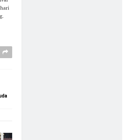
hari
g.
uda