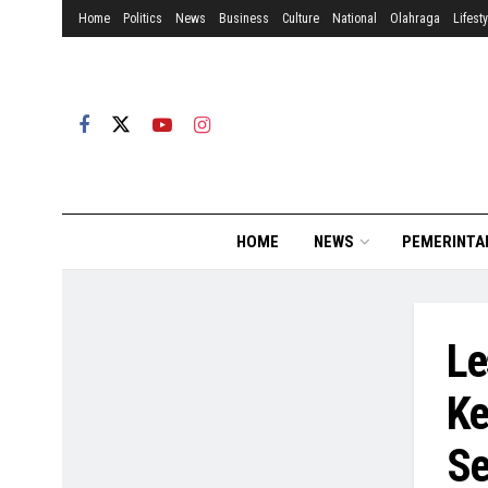
Home
Politics
News
Business
Culture
National
Olahraga
Lifesty
HOME
NEWS
PEMERINTA
Le
Ke
Se