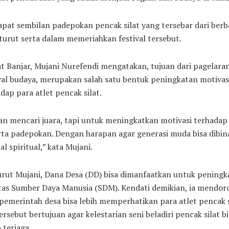
pat sembilan padepokan pencak silat yang tersebar dari berb
turut serta dalam memeriahkan festival tersebut.
 Banjar, Mujani Nurefendi mengatakan, tujuan dari pagelara
val budaya, merupakan salah satu bentuk peningkatan motivas
dap para atlet pencak silat.
n mencari juara, tapi untuk meningkatkan motivasi terhadap
ta padepokan. Dengan harapan agar generasi muda bisa dibin
l spiritual,” kata Mujani.
rut Mujani, Dana Desa (DD) bisa dimanfaatkan untuk peningk
itas Sumber Daya Manusia (SDM). Kendati demikian, ia mendor
pemerintah desa bisa lebih memperhatikan para atlet pencak s
ersebut bertujuan agar kelestarian seni beladiri pencak silat bi
 terjaga.