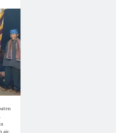
paten
.
an
 air.