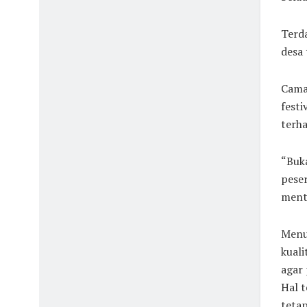
Terda
desa 
Camat
festi
terha
“Buka
peser
menta
Menu
kual
agar 
Hal t
tetap