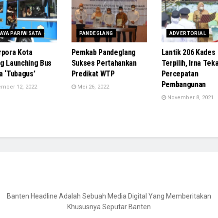
AYA PARIWISATA
PANDEGLANG
ADVERTORIAL
rpora Kota
Pemkab Pandeglang
Lantik 206 Kades
g Launching Bus
Sukses Pertahankan
Terpilih, Irna Tek
a ‘Tubagus’
Predikat WTP
Percepatan
Pembangunan
mber 12, 2022
Mei 26, 2022
November 8, 2021
Banten Headline Adalah Sebuah Media Digital Yang Memberitakan
Khususnya Seputar Banten