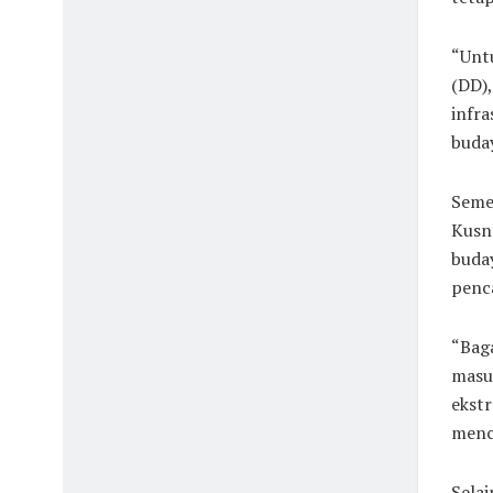
“Unt
(DD)
infra
buday
Seme
Kusna
buday
penca
“Baga
masuk
ekstr
menco
Selai