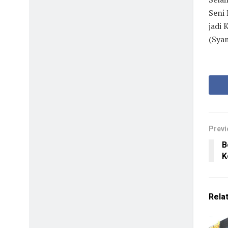
Seni 
jadi
(Syam
Previ
B
K
Rela