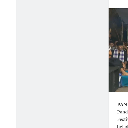
PAND
Pande
Festi
belad