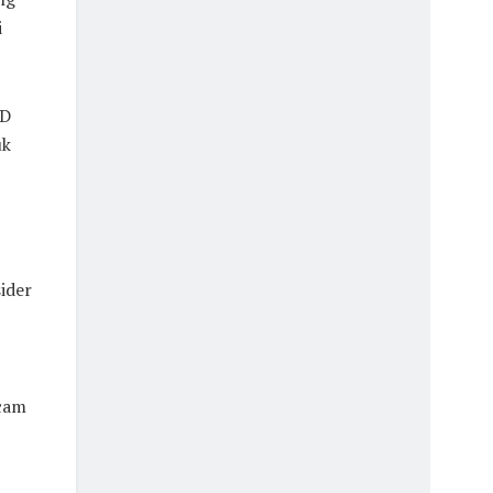
i
RD
uk
ider
ncam