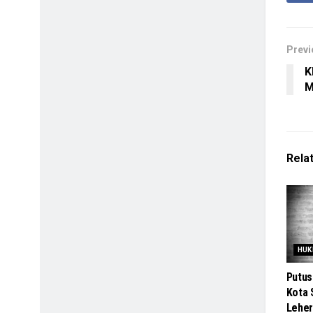
Previ
K
M
Rela
HUK
Putus
Kota 
Leher