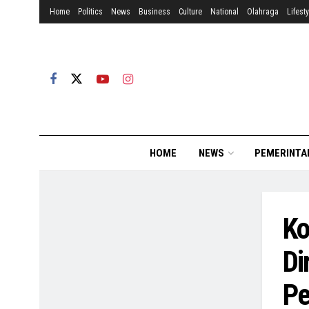
Home
Politics
News
Business
Culture
National
Olahraga
Lifesty
HOME
NEWS
PEMERINTA
Ko
Di
Pe