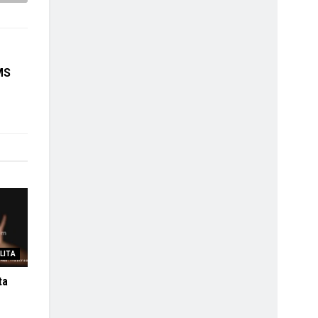
MS
LITA
ta