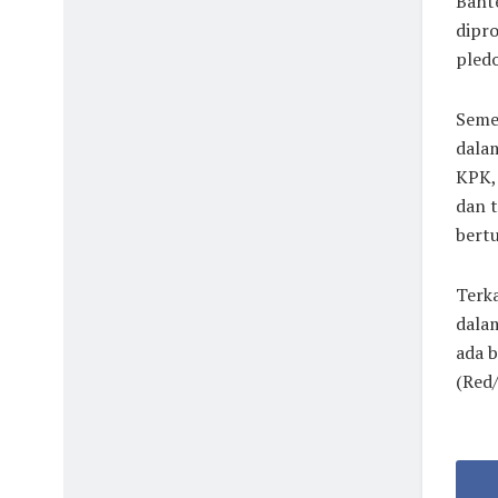
Bant
dipro
pledo
Seme
dala
KPK,
dan 
bertu
Terk
dala
ada b
(Red