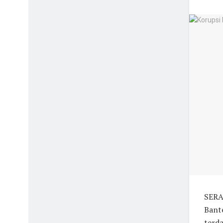
SERA
Bant
terda