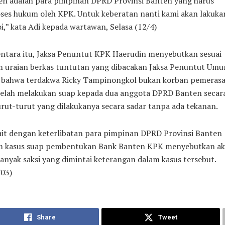
en adalah para pimpinan DPRD Provinsi Banten yang harus
ses hukum oleh KPK. Untuk keberatan nanti kami akan lakuka
i,” kata Adi kepada wartawan, Selasa (12/4)
ntara itu, Jaksa Penuntut KPK Haerudin menyebutkan sesuai
m uraian berkas tuntutan yang dibacakan Jaksa Penuntut Um
 bahwa terdakwa Ricky Tampinongkol bukan korban pemeras
telah melakukan suap kepada dua anggota DPRD Banten secar
rut-turut yang dilakukanya secara sadar tanpa ada tekanan.
ait dengan keterlibatan para pimpinan DPRD Provinsi Banten
m kasus suap pembentukan Bank Banten KPK menyebutkan a
anyak saksi yang dimintai keterangan dalam kasus tersebut.
/03)
Share
Tweet