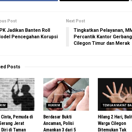
ous Post
Next Post
PK Jadikan Banten Roll
Tingkatkan Pelayanan, M
odel Pencegahan Korupsi
Percantik Kantor Gerbang
Cilegon Timur dan Merak
ted
Posts
RIM
HUKRIM
TEMUAN MAYAT BA
 Cinta, Pemuda di
Berdasar Bukti
Hilang 2 Hari, Bali
Serang Jerat
Ancaman, Polisi
Warga Cilegon
 Diri di Taman
Amankan 3 dari 5
Ditemukan Tak