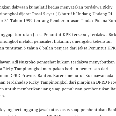
ngkan dakwaan kumulatif kedua menyatakan terdakwa Ricky
nongkol dijerat Pasal 5 ayat (1) huruf b Undang-Undang RI
r 31 Tahun 1999 tentang Pemberantasan Tindak Pidana Koru
nggapi tuntutan Jaksa Penuntut KPK tersebut, terdakwa Ric
inongkol melalui penasahet hukumnya mengaku keberatan
n tuntutan 3 tahun 6 bulan penjara dari Jaksa Penuntut KPK
iawan Adi Nugroho penasehat hukum terdakwa menyebutkan
a Ricky Tampinongkol merupakan korban pemerasan dari
inan DPRD Provinsi Banten. Karena menurut Kurniawan ada
nan terdahadap Ricky Tampinongkol dari pimpinan DPRD Prov
en untuk memberikan uang suap pemulusan pembentukan Ba
en.
ak yang bertanggung jawab atas kasus suap pembentukan Ban