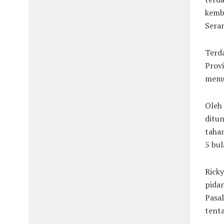
kemba
Sera
Terd
Provi
memu
Oleh
ditun
tahan
5 bul
Ricky
pidan
Pasa
tent