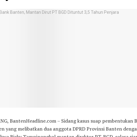
NG, BantenHeadline.com – Sidang kasus suap pembentukan 
en yang melibatkan dua anggota DPRD Provinsi Banten deng
kwa Ricky Tampinongkol mantan direktur PT. BGD, selasa sia