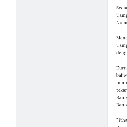
Seda
Tampi
Nomo
Mena
Tamp
denga
Kurn
bahw
pimp
teka
Bant
Bant
“Pih