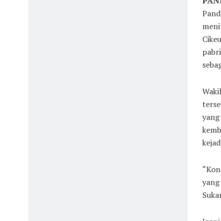
PAND
Pande
meni
Cikeu
pabri
sebag
Wakil
terse
yang 
kemba
kejad
“Kons
yang 
Suka