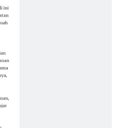
 ini
atan
buah
,
ian
gunan
sama
nya,
unan,
ujar