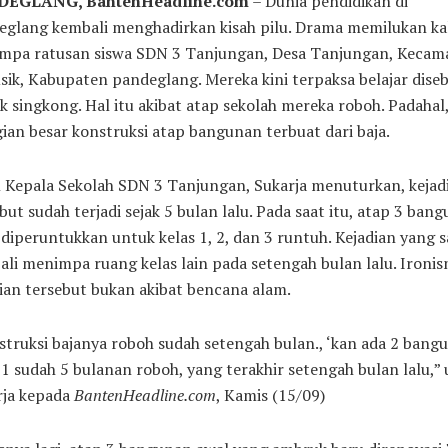
EGLANG, BantenHeadline.com
– Dunia pendidikan di
glang kembali menghadirkan kisah pilu. Drama memilukan kali
mpa ratusan siswa SDN 3 Tanjungan, Desa Tanjungan, Kecam
sik, Kabupaten pandeglang. Mereka kini terpaksa belajar dise
k singkong. Hal itu akibat atap sekolah mereka roboh. Padahal
ian besar konstruksi atap bangunan terbuat dari baja.
 Kepala Sekolah SDN 3 Tanjungan, Sukarja menuturkan, kejad
but sudah terjadi sejak 5 bulan lalu. Pada saat itu, atap 3 ban
diperuntukkan untuk kelas 1, 2, dan 3 runtuh. Kejadian yang 
li menimpa ruang kelas lain pada setengah bulan lalu. Ironis
ian tersebut bukan akibat bencana alam.
truksi bajanya roboh sudah setengah bulan., ‘kan ada 2 bang
1 sudah 5 bulanan roboh, yang terakhir setengah bulan lalu,” 
rja kepada
BantenHeadline.com
, Kamis (15/09)