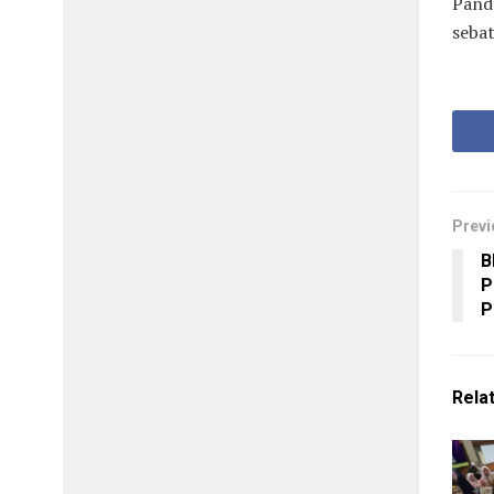
Pand
seba
Previ
B
P
P
Rela