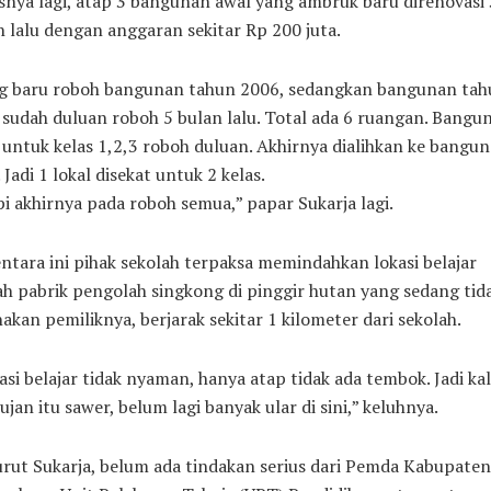
snya lagi, atap 3 bangunan awal yang ambruk baru direnovasi 
 lalu dengan anggaran sekitar Rp 200 juta.
g baru roboh bangunan tahun 2006, sedangkan bangunan tah
sudah duluan roboh 5 bulan lalu. Total ada 6 ruangan. Bangu
untuk kelas 1,2,3 roboh duluan. Akhirnya dialihkan ke bangu
 Jadi 1 lokal disekat untuk 2 kelas.
i akhirnya pada roboh semua,” papar Sukarja lagi.
tara ini pihak sekolah terpaksa memindahkan lokasi belajar
h pabrik pengolah singkong di pinggir hutan yang sedang tid
akan pemiliknya, berjarak sekitar 1 kilometer dari sekolah.
asi belajar tidak nyaman, hanya atap tidak ada tembok. Jadi ka
ujan itu sawer, belum lagi banyak ular di sini,” keluhnya.
rut Sukarja, belum ada tindakan serius dari Pemda Kabupaten