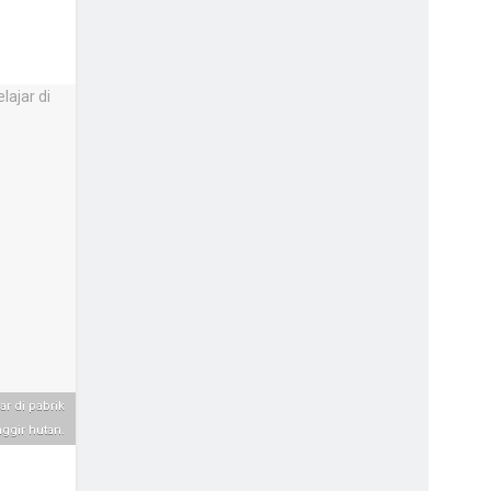
r di pabrik
ggir hutan.