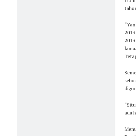
Ironi
tahun
“Yan
2013 
2013 
lama.
Tetap
Semen
sebua
digun
“Situ
ada h
Menu