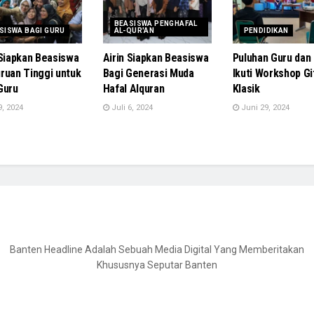
BEASISWA PENGHAFAL
SISWA BAGI GURU
AL-QUR'AN
PENDIDIKAN
 Siapkan Beasiswa
Airin Siapkan Beasiswa
Puluhan Guru dan
ruan Tinggi untuk
Bagi Generasi Muda
Ikuti Workshop Gi
Guru
Hafal Alquran
Klasik
9, 2024
Juli 6, 2024
Juni 29, 2024
Banten Headline Adalah Sebuah Media Digital Yang Memberitakan
Khususnya Seputar Banten