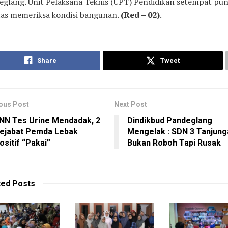
eglang. Unit Pelaksana Teknis (UPT) Pendidikan setempat pun
tas memeriksa kondisi bangunan.
(Red – 02)
.
Share
Tweet
ous Post
Next Post
NN Tes Urine Mendadak, 2
Dindikbud Pandeglang
ejabat Pemda Lebak
Mengelak : SDN 3 Tanjung
ositif “Pakai”
Bukan Roboh Tapi Rusak
ted
Posts