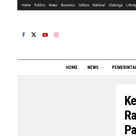
Home
Politics
News
Business
Culture
National
Olahraga
Lifesty
HOME
NEWS
PEMERINTA
Ke
Ra
Pa