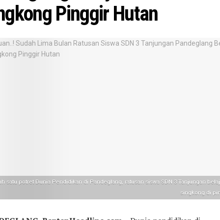
ngkong Pinggir Hutan
ah satu potret Dunia Pendidikan di Pandeglang, ratusan siswa SDN 3 Tanjungan belaja
singkong di pin