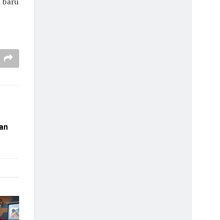
 baru
an