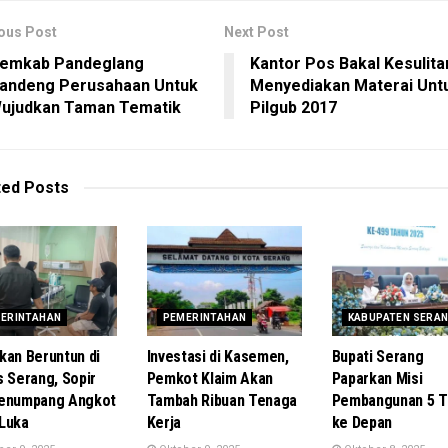
ous Post
Next Post
emkab Pandeglang
Kantor Pos Bakal Kesulita
andeng Perusahaan Untuk
Menyediakan Materai Unt
ujudkan Taman Tematik
Pilgub 2017
ted
Posts
ERINTAHAN
PEMERINTAHAN
KABUPATEN SERA
kan Beruntun di
Investasi di Kasemen,
Bupati Serang
s Serang, Sopir
Pemkot Klaim Akan
Paparkan Misi
Penumpang Angkot
Tambah Ribuan Tenaga
Pembangunan 5 T
Luka
Kerja
ke Depan