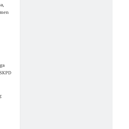
a,
momen
ga
 SKPD
g