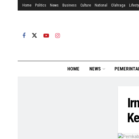
Home
Politics
News
Business
Culture
National
Olahraga
Lifesty
HOME
NEWS
PEMERINTA
Ir
Ke