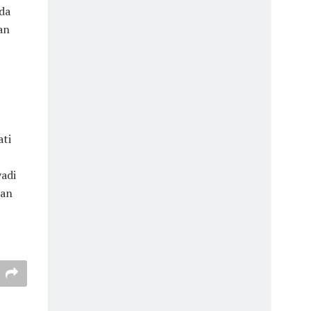
da
an
ati
adi
dan