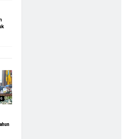
n
uk
NG
ahun