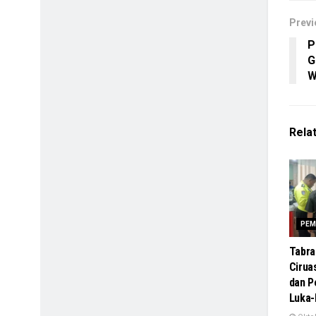
Previ
P
G
W
Rela
PEM
Tabra
Cirua
dan 
Luka-