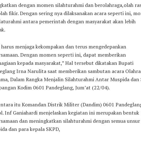
gkatkan dengan momen silahturahmi dan berolahraga,olah ras
lah fikir. Dengan sering nya dilaksanakan acara seperti ini, 
laturahmi antara pemerintah dengan masyarakat akan lebih
ak.
a harus menjaga kekompakan dan terus mengedepankan
rsamaan. Dengan momen seperti ini, dapat memberikan
agiaan kepada masyarakat,” Hal tersebut dikatakan Bupati
eglang Irna Narulita saat memberikan sambutan acara Olahra
ama, Dalam Rangka Menjalin Silahturahmi Antar Muspida dan
apangan Kodim 0601 Pandeglang, Jum’at (22/04).
ntara itu Komandan Distrik Militer (Dandim) 0601 Pandeglan
l. Inf Ganiahardi menjelaskan kegiatan ini merupakan bentuk
rsamaan dan meningkatkan silahturahmi dengan semua unsur
ida dan para kepala SKPD,