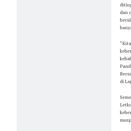
ditin
dan o
bersi
bany
“Kit
kebe
kebah
Pand
Bers
di L
Seme
Letko
kebe
musp