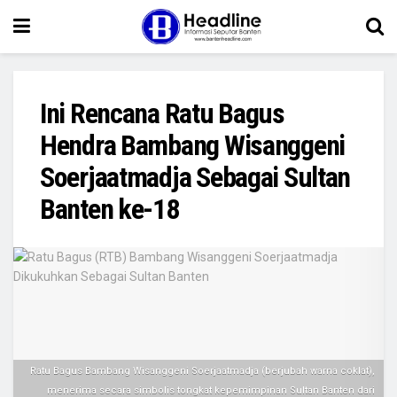
Ini Rencana Ratu Bagus
Hendra Bambang Wisanggeni
Soerjaatmadja Sebagai Sultan
Banten ke-18
Ratu Bagus Bambang Wisanggeni Soerjaatmadja (berjubah warna coklat),
menerima secara simbolis tongkat kepemimpinan Sultan Banten dari