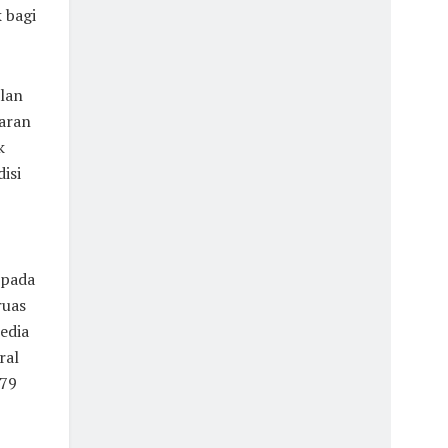
 bagi
lan
aran
k
isi
 pada
ruas
edia
ral
-79