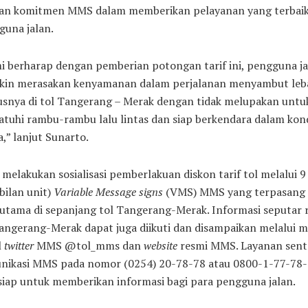
an komitmen MMS dalam memberikan pelayanan yang terbaik
guna jalan.
i berharap dengan pemberian potongan tarif ini, pengguna ja
kin merasakan kenyamanan dalam perjalanan menyambut leb
usnya di tol Tangerang – Merak dengan tidak melupakan untu
uhi rambu-rambu lalu lintas dan siap berkendara dalam kond
,” lanjut Sunarto.
elakukan sosialisasi pemberlakuan diskon tarif tol melalui 9
bilan unit)
Variable Message signs
(VMS) MMS yang terpasang
 utama di sepanjang tol Tangerang-Merak. Informasi seputar 
angerang-Merak dapat juga diikuti dan disampaikan melalui m
l
twitter
MMS @tol_mms dan
website
resmi MMS. Layanan sent
nikasi MMS pada nomor (0254) 20-78-78 atau 0800-1-77-78
siap untuk memberikan informasi bagi para pengguna jalan.