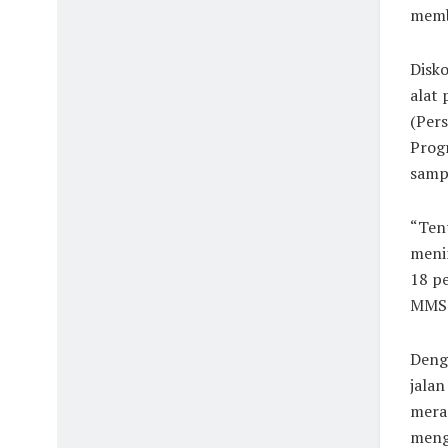
membe
Disko
alat 
(Pers
Progr
sampa
“Ten
menin
18 pe
MMS
Deng
jala
mera
mengu