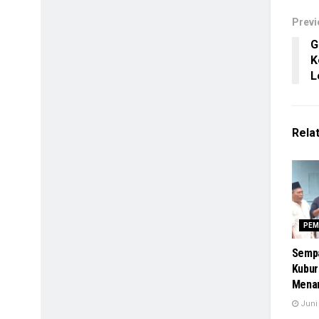
Previ
G
K
L
Rela
PEM
Sempa
Kubura
Menan
Juni 