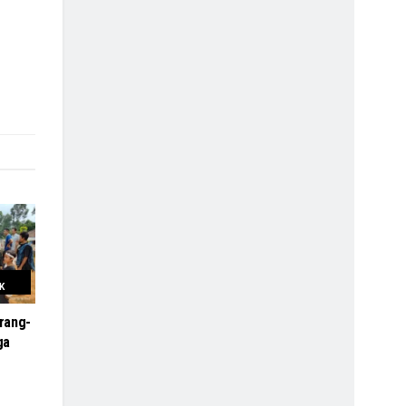
K
rang-
ga