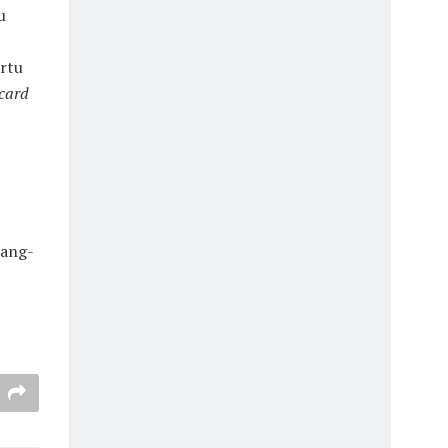
u
rtu
card
bang-