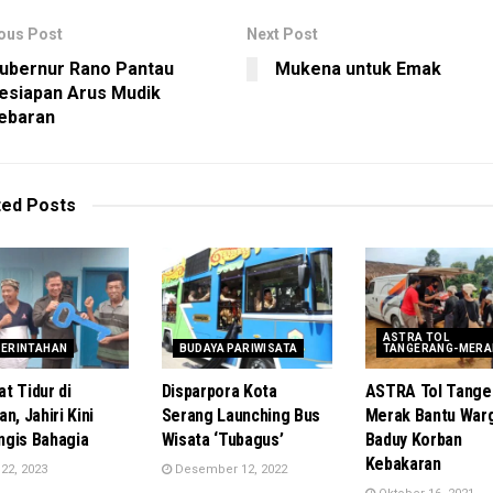
ous Post
Next Post
ubernur Rano Pantau
Mukena untuk Emak
esiapan Arus Mudik
ebaran
ted
Posts
ASTRA TOL
ERINTAHAN
BUDAYA PARIWISATA
TANGERANG-MERA
t Tidur di
Disparpora Kota
ASTRA Tol Tange
n, Jahiri Kini
Serang Launching Bus
Merak Bantu War
gis Bahagia
Wisata ‘Tubagus’
Baduy Korban
Kebakaran
22, 2023
Desember 12, 2022