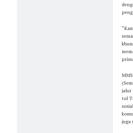
deng
peng
“Kam
sema
khus
memat
prima
MMS m
(Sem
jalur
tol T
sosia
komu
juga 