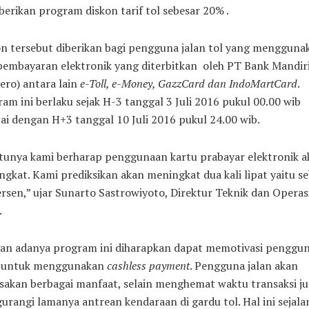
rikan program diskon tarif tol sebesar 20% .
n tersebut diberikan bagi pengguna jalan tol yang mengguna
pembayaran elektronik yang diterbitkan
oleh PT Bank Mandir
ero) antara lain
e-Toll, e-Money, GazzCard dan IndoMartCard
.
am ini berlaku sejak H-3 tanggal 3 Juli 2016 pukul 00.00 wib
i dengan H+3 tanggal 10 Juli 2016 pukul 24.00 wib.
tunya kami berharap penggunaan kartu prabayar elektronik a
gkat. Kami prediksikan akan meningkat dua kali lipat yaitu s
rsen,” ujar Sunarto Sastrowiyoto, Direktur Teknik dan Operas
.
an adanya program ini diharapkan dapat memotivasi penggu
n untuk menggunakan
cashless payment
. Pengguna jalan akan
sakan berbagai manfaat, selain menghemat waktu transaksi j
rangi lamanya antrean kendaraan di gardu tol. Hal ini sejala