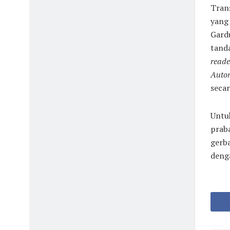
Trans
yang 
Gard
tand
reade
Autom
secar
Untu
praba
gerba
denga