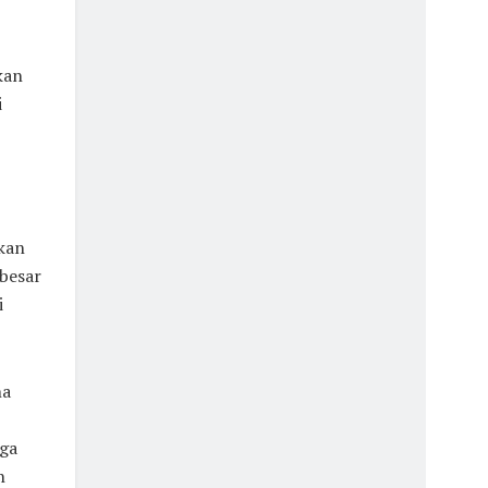
kan
i
kan
ebesar
i
na
uga
n