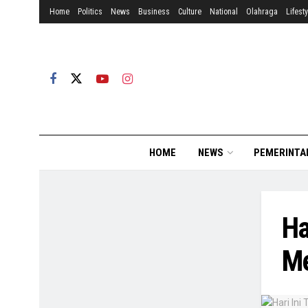
Home
Politics
News
Business
Culture
National
Olahraga
Lifesty
HOME
NEWS
PEMERINTA
Ha
Me