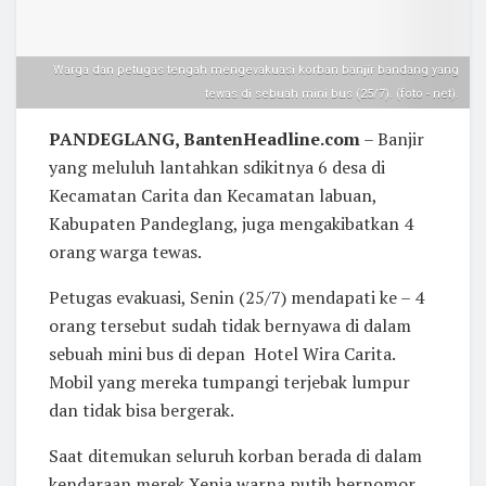
Warga dan petugas tengah mengevakuasi korban banjir bandang yang
tewas di sebuah mini bus (25/7). (foto - net).
PANDEGLANG, BantenHeadline.com
– Banjir
yang meluluh lantahkan sdikitnya 6 desa di
Kecamatan Carita dan Kecamatan labuan,
Kabupaten Pandeglang, juga mengakibatkan 4
orang warga tewas.
Petugas evakuasi, Senin (25/7) mendapati ke – 4
orang tersebut sudah tidak bernyawa di dalam
sebuah mini bus di depan Hotel Wira Carita.
Mobil yang mereka tumpangi terjebak lumpur
dan tidak bisa bergerak.
Saat ditemukan seluruh korban berada di dalam
kendaraan merek Xenia warna putih bernomor