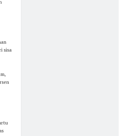
h
han
i sisa
um,
rsen
artu
as