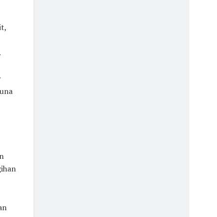
t,
.
r
guna
n
ihan
an