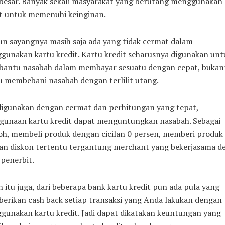
 besar. Banyak sekali masyarakat yang berutang menggunakan 
it untuk memenuhi keinginan.
n sayangnya masih saja ada yang tidak cermat dalam
unakan kartu kredit. Kartu kredit seharusnya digunakan unt
antu nasabah dalam membayar sesuatu dengan cepat, bukan
u membebani nasabah dengan terlilit utang.
 digunakan dengan cermat dan perhitungan yang tepat,
gunaan kartu kredit dapat menguntungkan nasabah. Sebagai
oh, membeli produk dengan cicilan 0 persen, memberi produk
an diskon tertentu tergantung merchant yang bekerjasama d
penerbit.
n itu juga, dari beberapa bank kartu kredit pun ada pula yang
erikan cash back setiap transaksi yang Anda lakukan dengan
gunakan kartu kredit. Jadi dapat dikatakan keuntungan yang