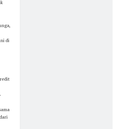
uk
unga,
ni di
redit
.
 sama
dari