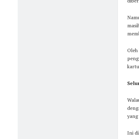
diber
Namun
masih
memb
Oleh 
peng
kartu
Selu
Wala
deng
yang 
Ini d