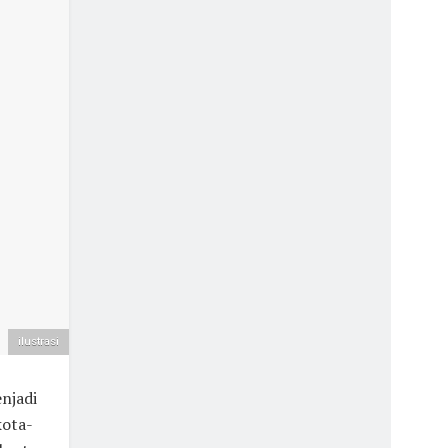
ilustrasi
njadi
kota-