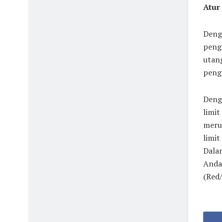
Atur
Deng
pengg
utang
peng
Deng
limit
meru
limit
Dala
Anda,
(Red