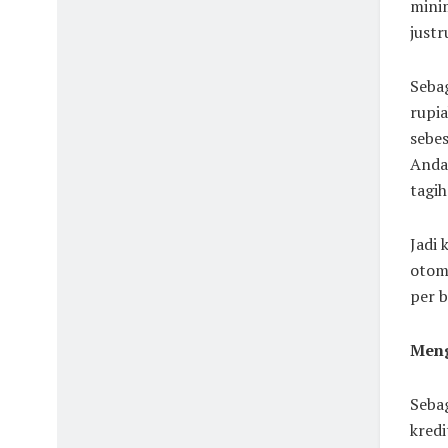
mini
justr
Seba
rupia
sebes
Anda 
tagih
Jadi
otoma
per b
Meng
Sebag
kredi