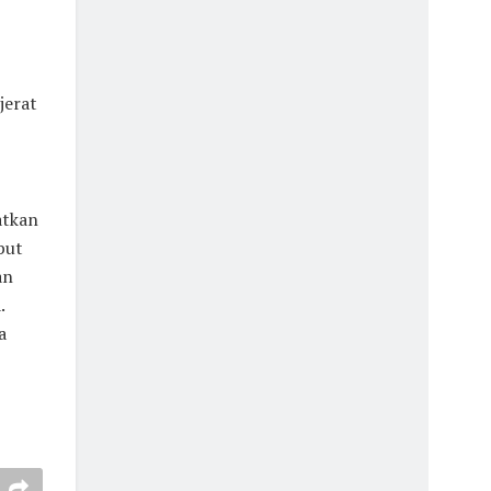
jerat
atkan
but
an
.
a