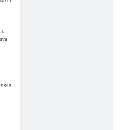
kartu
uk
nya
engan