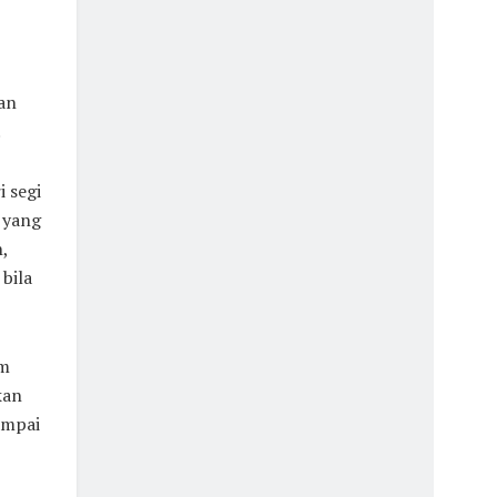
an
.
i segi
 yang
,
bila
um
kan
ampai