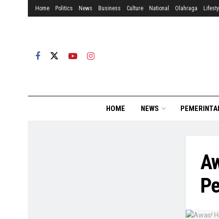
Home
Politics
News
Business
Culture
National
Olahraga
Lifesty
HOME
NEWS
PEMERINTA
Aw
Pe