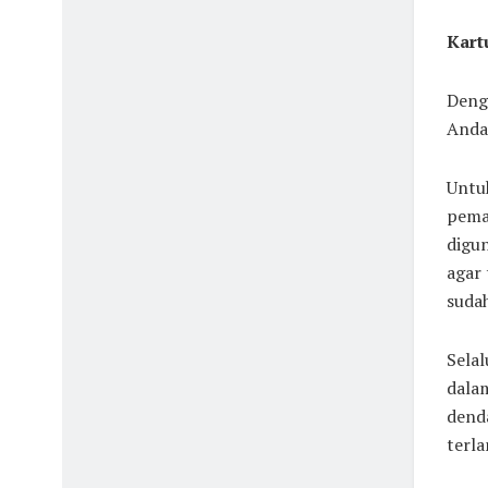
Kart
Deng
Anda 
Untuk
pema
digu
agar 
sudah
Sela
dalam
denda
terla