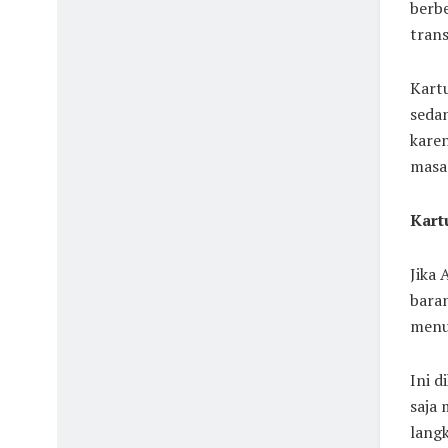
berbe
trans
Kartu
sedan
kare
masa
Kart
Jika 
baran
menut
Ini 
saja 
langk