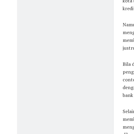
kota
kred
Namu
mengg
memb
justr
Bila
peng
cont
deng
bank 
Selai
memb
meng