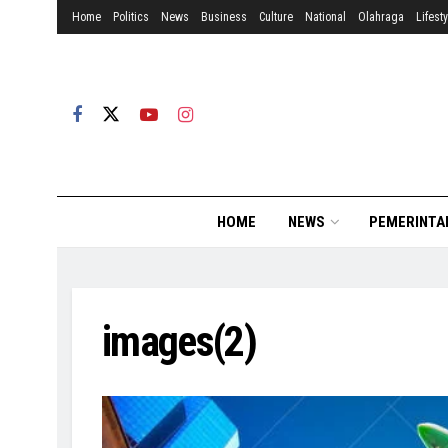
Home
Politics
News
Business
Culture
National
Olahraga
Lifesty
HOME
NEWS
PEMERINTA
images(2)