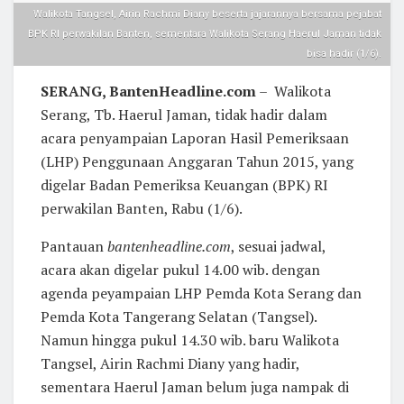
Walikota Tangsel, Airin Rachmi Diany beserta jajarannya bersama pejabat
BPK RI perwakilan Banten, sementara Walikota Serang Haerul Jaman tidak
bisa hadir (1/6).
SERANG, BantenHeadline.com
– Walikota
Serang, Tb. Haerul Jaman, tidak hadir dalam
acara penyampaian Laporan Hasil Pemeriksaan
(LHP) Penggunaan Anggaran Tahun 2015, yang
digelar Badan Pemeriksa Keuangan (BPK) RI
perwakilan Banten, Rabu (1/6).
Pantauan
bantenheadline.com
, sesuai jadwal,
acara akan digelar pukul 14.00 wib. dengan
agenda peyampaian LHP Pemda Kota Serang dan
Pemda Kota Tangerang Selatan (Tangsel).
Namun hingga pukul 14.30 wib. baru Walikota
Tangsel, Airin Rachmi Diany yang hadir,
sementara Haerul Jaman belum juga nampak di