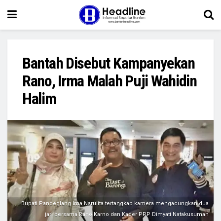
Bantah Disebut Kampanyekan
Rano, Irma Malah Puji Wahidin
Halim
Bupati Pandeglang Irna Narulita tertangkap kamera mengacungkan dua
jari bersama Rano Karno dan Kader PPP Dimyati Natakusumah