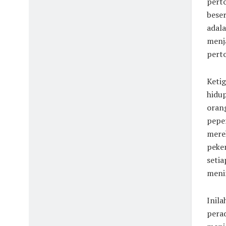
perto
beser
adala
menja
perto
Ketig
hidup
oran
pepe
merek
peker
setia
menim
Inila
perad