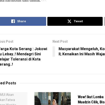
di harmonis dan damai. ***
Share
Tweet
ous Post
Next Post
arga Kota Serang : Jokowi
Masyarakat Mengeluh, Ko
tu Lebay..! Mendagri Sini
II; Kenaikan Ini Masih Waja
elajar Toleransi di Kota
erang..!
ted
Posts
SYIAR AGAMA
Wow! Ikut Lomba
Muadzin Cilik, Bis