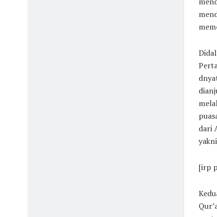
menda
mend
memo
Didal
Perta
dnyat
dianj
melal
puasa
dari
yakni
[irp 
Kedu
Qur’