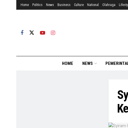
Home
Politics
News
Business
Culture
National
Olahraga
Lifesty
HOME
NEWS
PEMERINTA
Sy
Ke