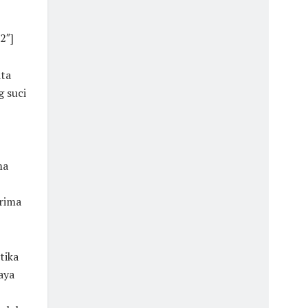
2″]
ita
g suci
ma
erima
tika
aya