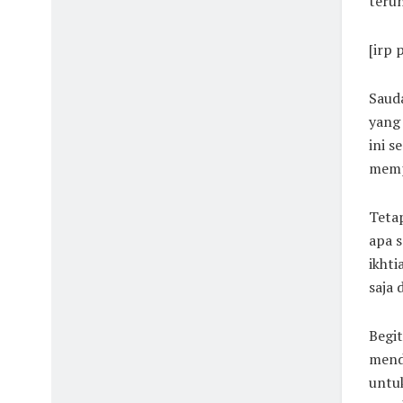
terun
[irp
Sauda
yang 
ini 
memp
Teta
apa s
ikhti
saja 
Begit
mend
untuk