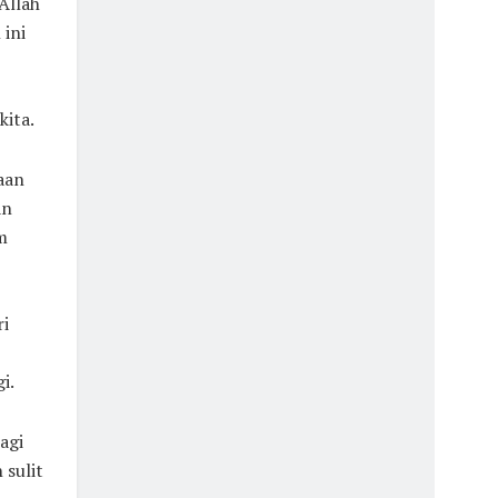
Allah
ini
kita.
aan
an
m
ri
i.
agi
 sulit