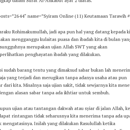
gkap dalam Surat Al-Ankabut ayat 2 diatas.
 posts=”2644″ name=”Syiram Online (11) Keutamaan Tarawih #
raku Rohimakumullah, jadi apa pun hal yang datang kepada k
akan mengganggu kulaitas puasa dan ibadah kita di bulan yan
sesungguhnya merupakan ujian Allah SWT yang akan
erlihatkan penghayatan ibadah yang dilakukan.
pi sudah barang tentu yang dimaksud sabar bukan lah meneri
aja yang terjadi dan merugikan tanpa adanya usaha atau pun
ar dari kita. Misalnya saja ujian sakit, tidak sewjarnya kita men
dengan alasan sabar tanpa ada ikhtiar untuk sembuh.
upun ujian atau tantangan dakwah atau syiar di jalan Allah, ke
apat rintangan tidak seharusnya kita menerima tanpa ada up
 mengatasinya. Inilah yang dilakukan Rasulullah ketika