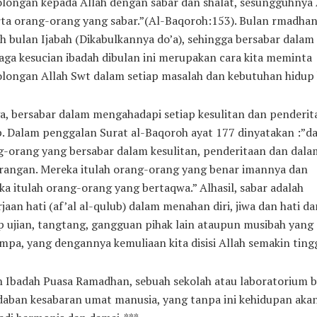
longan kepada Allah dengan sabar dan shalat, sesungguhnya 
ta orang-orang yang sabar.”(Al-Baqoroh:153). Bulan rmadhan 
h bulan Ijabah (Dikabulkannya do’a), sehingga bersabar dalam
ga kesucian ibadah dibulan ini merupakan cara kita meminta
longan Allah Swt dalam setiap masalah dan kebutuhan hidup 
a, bersabar dalam mengahadapi setiap kesulitan dan penderit
. Dalam penggalan Surat al-Baqoroh ayat 177 dinyatakan :”d
g-orang yang bersabar dalam kesulitan, penderitaan dan dala
rangan. Mereka itulah orang-orang yang benar imannya dan
a itulah orang-orang yang bertaqwa.” Alhasil, sabar adalah
jaan hati (af’al al-qulub) dalam menahan diri, jiwa dan hati da
p ujian, tangtang, gangguan pihak lain ataupun musibah yang
pa, yang dengannya kemuliaan kita disisi Allah semakin tingg
h Ibadah Puasa Ramadhan, sebuah sekolah atau laboratorium b
aban kesabaran umat manusia, yang tanpa ini kehidupan akan