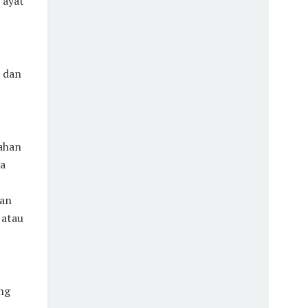
 ayat
 dan
nahan
ya
gan
 atau
ng