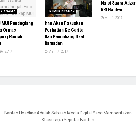
Ngisi Suara Adzan
RRI Banten
AR AGAMA
PEMERINTAHAN
Mei 4, 2017
! MUI Pandeglang
Irna Akan Fokuskan
g Ormas
Perhatian Ke Carita
ping Rumah
Dan Panimbang Saat
n
Ramadan
6, 2017
Mei 17, 2017
Banten Headline Adalah Sebuah Media Digital Yang Memberitakan
Khususnya Seputar Banten