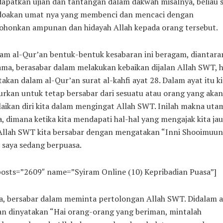
patkan ujian dan tantangan dalam dakwah misalnya, beliau s
oakan umat nya yang membenci dan mencaci dengan
honkan ampunan dan hidayah Allah kepada orang tersebut.
am al-Qur’an bentuk-bentuk kesabaran ini beragam, diantara
ma, berasabar dalam melakukan kebaikan dijalan Allah SWT, ha
akan dalam al-Qur’an surat al-kahfi ayat 28. Dalam ayat itu ki
urkan untuk tetap bersabar dari sesuatu atau orang yang akan
aikan diri kita dalam mengingat Allah SWT. Inilah makna uta
, dimana ketika kita mendapati hal-hal yang mengajak kita ja
 Allah SWT kita bersabar dengan mengatakan “Inni Shooimuun
 saya sedang berpuasa.
posts=”2609″ name=”Syiram Online (10) Kepribadian Puasa”]
a, bersabar dalam meminta pertolongan Allah SWT. Didalam a
an dinyatakan “Hai orang-orang yang beriman, mintalah