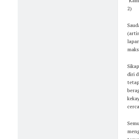
‘Kami
2)
Saud
(art
lapa
maksi
Sikap
diri 
tetap
berag
kekay
cerc
Semua
mengu