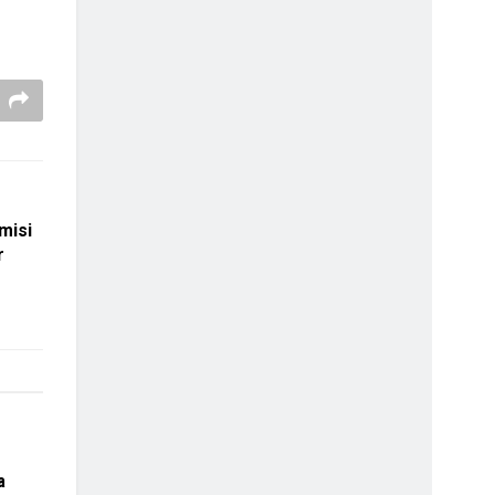
misi
r
a