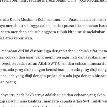
 telah beriman’, sedang mereka belum diuji?” (Q.S Al-Ankabut
araku Kaum Muslimin Rohimakumullah, Puasa adalah al-imsak
inya menahan) sehingga dalam ibadah puasa kita menahan haus
r serta menahan seluruh anggota tubuh kita untuk melakukan
at atau keburukan.
 menahan diri ini disebut juga dengan sabar. Sebuah sifat me
dari cobaan dan ujian yang menimpa agar hati dan keyakinann
 teguh kepada aturan Allah SWT. Ujian dan cobaan mnusia itu
am, ada yang diuji dengan kemiskinan dan ada yang diuji den
aan, ada yang diuji dengan pujian dan ada juga dengan hinaan
aan orang.
nya itu, pada hakikatnya adalah ujian dan cobaan yang akan
ji sejauh mana kualitas Iman kita kepada Allah Swt. Inilah ya