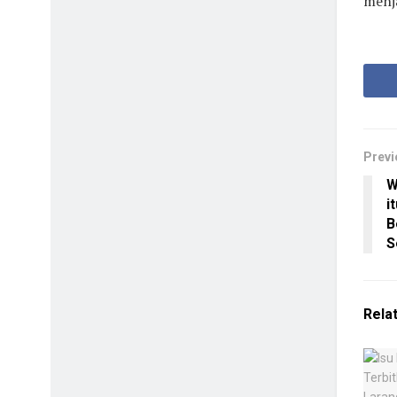
menja
Previ
W
i
B
S
Rela