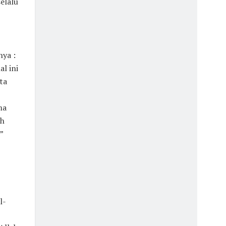
elalu
nya :
l ini
ta
ma
uh
”
l-