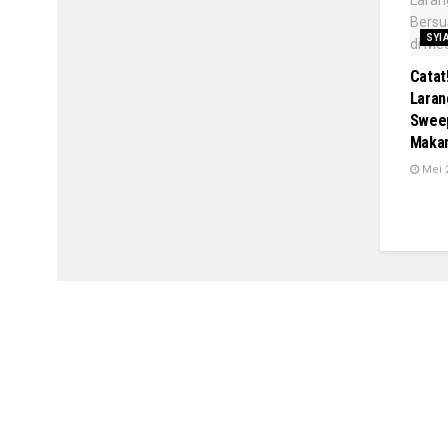
SYI
Catat
Laran
Swee
Maka
Mei 2