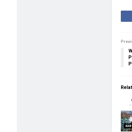
Previ
W
P
P
Rela
KAB