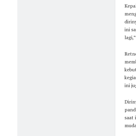
Kepa
meng
dirin
ini 
lagi,
Retn
memb
kebu
kegia
ini j
Dirin
pand
saat 
muda