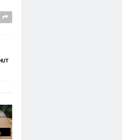
 HUT
C