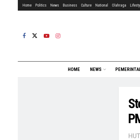
Home
Politics
News
Business
Culture
National
Olahraga
Lifesty
HOME
NEWS
PEMERINTA
St
PM
HUT