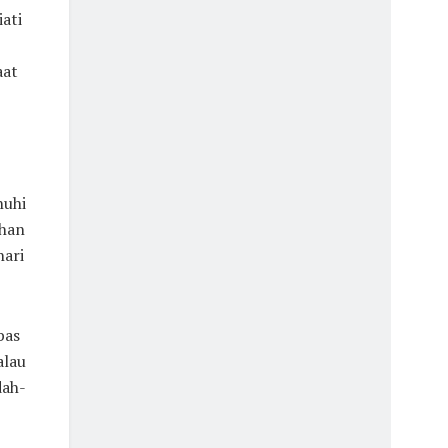
ati
aat
nuhi
ahan
hari
bas
alau
dah-