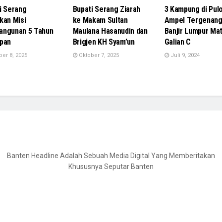
i Serang
Bupati Serang Ziarah
3 Kampung di Pul
kan Misi
ke Makam Sultan
Ampel Tergenan
ngunan 5 Tahun
Maulana Hasanudin dan
Banjir Lumpur Mat
pan
Brigjen KH Syam’un
Galian C
er 8, 2025
Oktober 7, 2025
Juli 9, 2024
Banten Headline Adalah Sebuah Media Digital Yang Memberitakan
Khususnya Seputar Banten