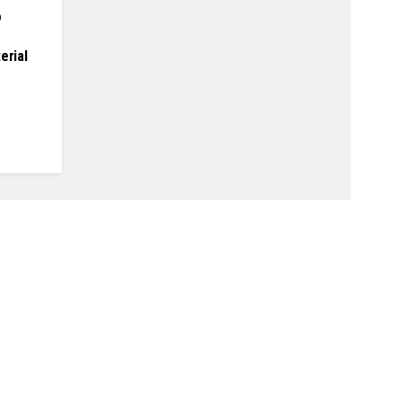
o
g
erial