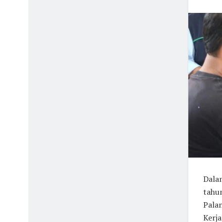
Dala
tahun
Pala
Kerja