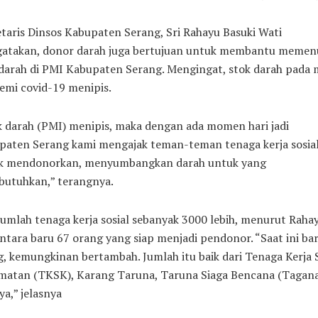
taris Dinsos Kabupaten Serang, Sri Rahayu Basuki Wati
atakan, donor darah juga bertujuan untuk membantu memen
 darah di PMI Kabupaten Serang. Mengingat, stok darah pada 
emi covid-19 menipis.
 darah (PMI) menipis, maka dengan ada momen hari jadi
paten Serang kami mengajak teman-teman tenaga kerja sosia
k mendonorkan, menyumbangkan darah untuk yang
utuhkan,” terangnya.
jumlah tenaga kerja sosial sebanyak 3000 lebih, menurut Rahay
tara baru 67 orang yang siap menjadi pendonor. “Saat ini ba
, kemungkinan bertambah. Jumlah itu baik dari Tenaga Kerja S
matan (TKSK), Karang Taruna, Taruna Siaga Bencana (Tagana
ya,” jelasnya