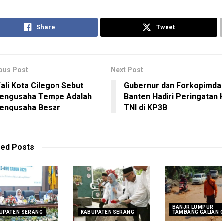
Share
Tweet
ous Post
Next Post
ali Kota Cilegon Sebut
Gubernur dan Forkopimda
engusaha Tempe Adalah
Banten Hadiri Peringatan
engusaha Besar
TNI di KP3B
ted
Posts
BANJR LUMPUR
UPATEN SERANG
KABUPATEN SERANG
TAMBANG GALIAN 