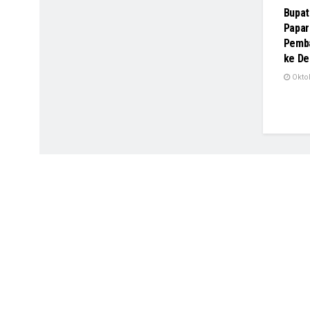
Bupat
Papar
Pemba
ke De
Oktob