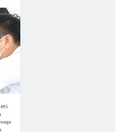
-495
n
enaga
.