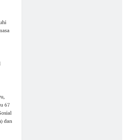
uhi
masa
l
u,
ru 67
osial
) dan