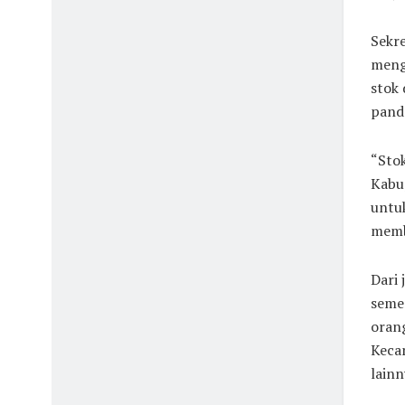
Sekre
meng
stok
pand
“Stok
Kabu
untu
memb
Dari 
semen
orang
Keca
lainn