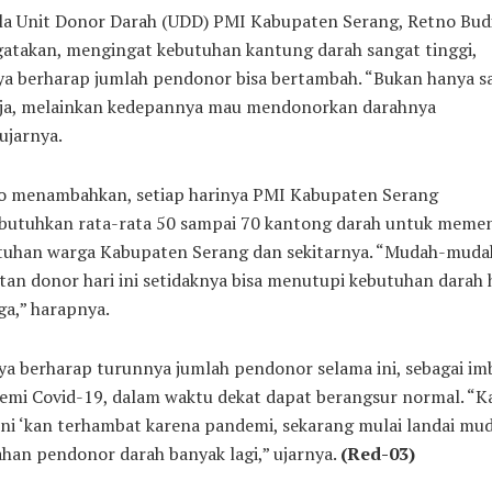
la Unit Donor Darah (UDD) PMI Kabupaten Serang, Retno Budi
atakan, mengingat kebutuhan kantung darah sangat tinggi,
ya berharap jumlah pendonor bisa bertambah. “Bukan hanya s
saja, melainkan kedepannya mau mendonorkan darahnya
”ujarnya.
o menambahkan, setiap harinya PMI Kabupaten Serang
utuhkan rata-rata 50 sampai 70 kantong darah untuk meme
tuhan warga Kabupaten Serang dan sekitarnya. “Mudah-mud
tan donor hari ini setidaknya bisa menutupi kebutuhan darah 
uga,” harapnya.
ya berharap turunnya jumlah pendonor selama ini, sebagai im
emi Covid-19, dalam waktu dekat dapat berangsur normal. “K
ini ‘kan terhambat karena pandemi, sekarang mulai landai mu
han pendonor darah banyak lagi,” ujarnya.
(Red-03)